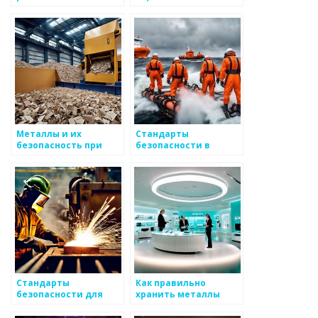
металлоизделиями
металлоизделиями
Металлы и их
Стандарты
безопасность при
безопасности в
работе в
металлургическом
производственной
производстве
среде
Стандарты
Как правильно
безопасности для
хранить металлы
металлических
конструкций