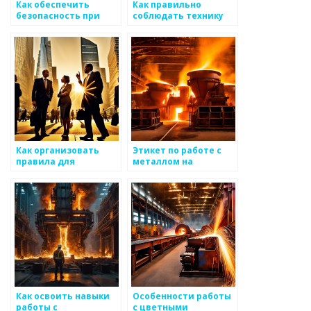
Как обеспечить
Как правильно
безопасность при
соблюдать технику
работе с
безопасности при
металлоизделиями
работе с металлом
Как организовать
Этикет по работе с
правила для
металлом на
безопасной работы с
производстве
металлом
Как освоить навыки
Особенности работы
работы с
с цветными