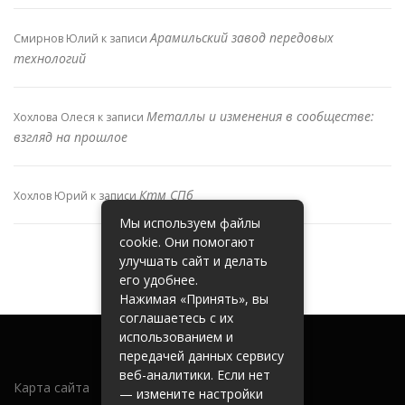
Арамильский завод передовых
Смирнов Юлий
к записи
технологий
Металлы и изменения в сообществе:
Хохлова Олеся
к записи
взгляд на прошлое
Ктм СПб
Хохлов Юрий
к записи
Мы используем файлы
cookie. Они помогают
улучшать сайт и делать
его удобнее.
Нажимая «Принять», вы
соглашаетесь с их
использованием и
передачей данных сервису
веб-аналитики. Если нет
Карта сайта
— измените настройки