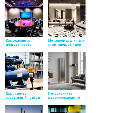
Как сохранить
Металлоизделия для
долговечность
стартапов: от идеи
металлических
до реализации
изделий
Как развить
Как сохранить
креативный подход к
металлоизделия в
работе с металлом
идеальном
состоянии