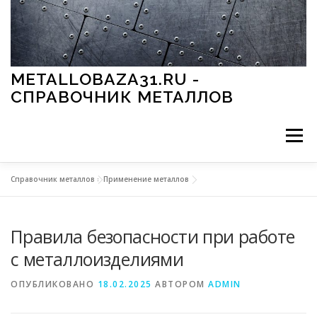
Перейти к содержимому
METALLOBAZA31.RU -
СПРАВОЧНИК МЕТАЛЛОВ
Меню
Справочник металлов
»
Применение металлов
В ПРОМЫШЛЕННОСТИ
В СТРОИТЕЛЬСТВЕ
Правила безопасности при работе
МЕТАЛЛЫ И ОКРУЖАЮЩАЯ СРЕДА
с металлоизделиями
ОПУБЛИКОВАНО
18.02.2025
АВТОРОМ
ADMIN
ПРИМЕНЕНИЕ МЕТАЛЛОВ