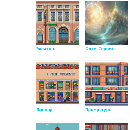
Экситон
Олти-Сервис
Линвар
Промресурс