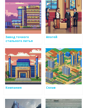
деятелями в
металоизделиях
Завод точного
Апогей
стального литья
Компания
Сплав