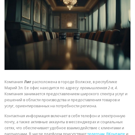
СВОЙСТВА МЕТАЛЛОВ
СОРТА МЕТАЛЛОВ
СТАТЬИ
Компания
Лиг
расположена в городе Волжске, в республике
Марий Эл. Ее офис находится по адресу:
промышленная 2-я, 4
.
Компания занимается предоставлением широкого спектра услуг и
решений в области производства и предоставления товаров и
услуг, ориентированных на потребности региона.
Контактная информация включает в себя телефон и электронную
почту, а также активные аккаунты в мессенджерах и социальных
сетях, что обеспечивает удобное взаимодействие с клиентами и
партнерами. В числе платформ присутствуют
телеграм
,
ВКонтакте
и