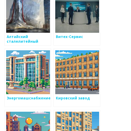
Алтайский
Витех-Сервис
сталелитейный
завод
Энергомашснабжение
Кировский завод