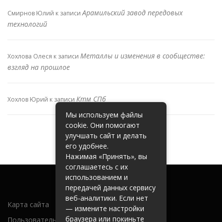
Арамильский завод передовых
Смирнов Юлий
к записи
технологий
Металлы и изменения в сообществе:
Хохлова Олеся
к записи
взгляд на прошлое
Ктм СПб
Хохлов Юрий
к записи
Мы используем файлы
cookie. Они помогают
улучшать сайт и делать
его удобнее.
Нажимая «Принять», вы
соглашаетесь с их
использованием и
передачей данных сервису
веб-аналитики. Если нет
Карта сайта
— измените настройки
браузера или покиньте
Пользовательское соглашение