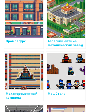
Промресурс
Азовский оптико-
механический завод
Механоремонтный
МашСталь
комплекс