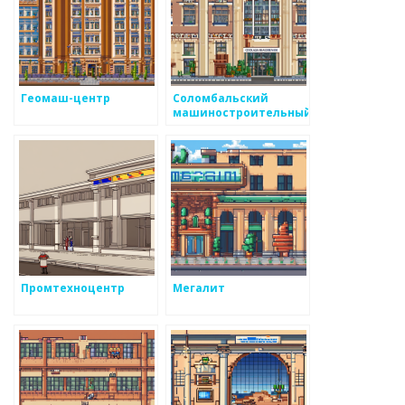
Геомаш-центр
Соломбальский
машиностроительный
завод
Промтехноцентр
Мегалит