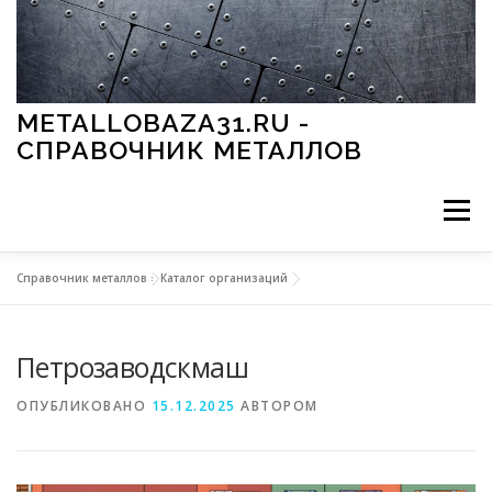
Перейти к содержимому
METALLOBAZA31.RU -
СПРАВОЧНИК МЕТАЛЛОВ
Меню
Справочник металлов
»
Каталог организаций
В ПРОМЫШЛЕННОСТИ
В СТРОИТЕЛЬСТВЕ
Петрозаводскмаш
МЕТАЛЛЫ И ОКРУЖАЮЩАЯ СРЕДА
ОПУБЛИКОВАНО
15.12.2025
АВТОРОМ
ПРИМЕНЕНИЕ МЕТАЛЛОВ