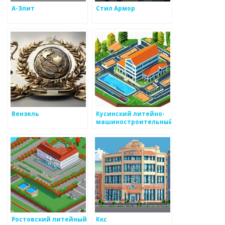
А-Элит
Стил Армор
Вензель
Кусинский литейно-
машиностроительный
завод
Ростовский литейный
Ккс