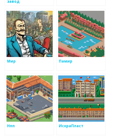
завод
Мир
Памир
Нпп
ИскраПласт