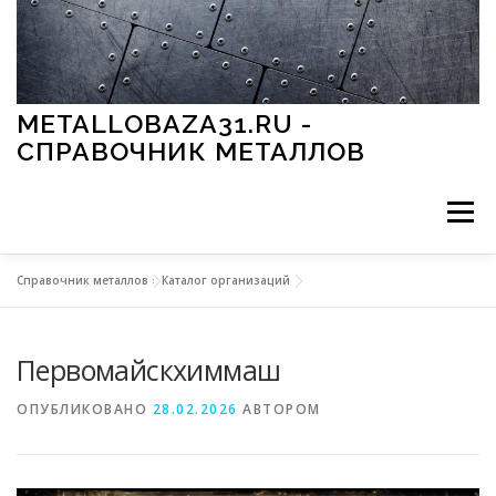
Перейти к содержимому
METALLOBAZA31.RU -
СПРАВОЧНИК МЕТАЛЛОВ
Меню
Справочник металлов
»
Каталог организаций
В ПРОМЫШЛЕННОСТИ
В СТРОИТЕЛЬСТВЕ
Первомайскхиммаш
МЕТАЛЛЫ И ОКРУЖАЮЩАЯ СРЕДА
ОПУБЛИКОВАНО
28.02.2026
АВТОРОМ
ПРИМЕНЕНИЕ МЕТАЛЛОВ