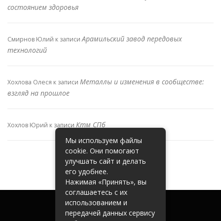
состоянием здоровья
Арамильский завод передовых
Смирнов Юлий
к записи
технологий
Металлы и изменения в сообществе:
Хохлова Олеся
к записи
взгляд на прошлое
Ктм СПб
Хохлов Юрий
к записи
Мы используем файлы
cookie. Они помогают
улучшать сайт и делать
его удобнее.
Нажимая «Принять», вы
соглашаетесь с их
использованием и
передачей данных сервису