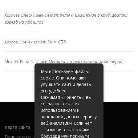
Металлы и изменения в сообществе:
Хохлова Олеся
к записи
взгляд на прошлое
Ктм СПб
Хохлов Юрий
к записи
Металлы в реактивной инженерии
Михеев Ренат
к записи
Мы используем файлы
cookie. Они помогают
улучшать сайт и делать
его удобнее.
Нажимая «Принять», вы
соглашаетесь с их
использованием и
передачей данных сервису
веб-аналитики. Если нет
Карта сайта
— измените настройки
браузера или покиньте
Пользовательское соглашение