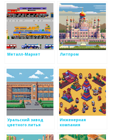
Металл-Маркет
Литпром
Уральский завод
Инженерная
цветного литья
компания