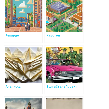
Рекардо
Карстон
Альянс-д
ВолгаСтальПроект