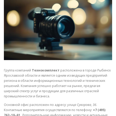
СВОЙСТВА МЕТАЛЛОВ
СОРТА МЕТАЛЛОВ
СТАТЬИ
Группа компаний
Технокомплект
расположена в городе Рыбинск
Ярославской области и является одним из ведущих предприятий
региона в области информационных технологий и технических
решений. Компания успешно работает на рынке, предлагая
широкий спектр услуг и продукции для различных отраслей
промышленности и бизнеса.
Основной офис расположен по адресу:
улица Суворова, 36
.
Контактные мероприятия осуществляются по телефону:
+7 (495)
762‒10‒61
. Дополнительную информацию, новости и актуальные