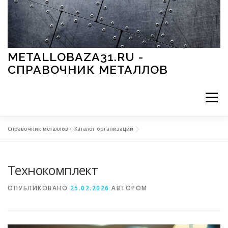
Перейти к содержимому
METALLOBAZA31.RU -
СПРАВОЧНИК МЕТАЛЛОВ
Меню
Справочник металлов
»
Каталог организаций
В ПРОМЫШЛЕННОСТИ
В СТРОИТЕЛЬСТВЕ
Технокомплект
МЕТАЛЛЫ И ОКРУЖАЮЩАЯ СРЕДА
ОПУБЛИКОВАНО
25.02.2026
АВТОРОМ
ПРИМЕНЕНИЕ МЕТАЛЛОВ