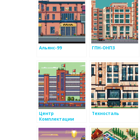
Альянс-99
ГПН-ОНПЗ
Центр
Техносталь
Комплектации