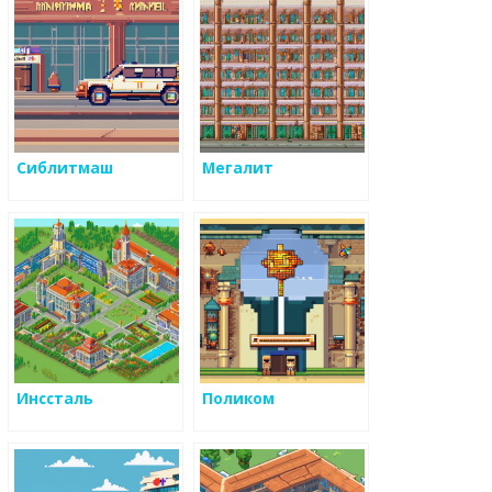
Сиблитмаш
Мегалит
Инссталь
Поликом