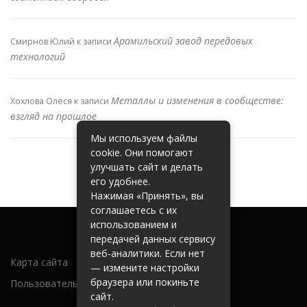
Арамильский завод передовых
Смирнов Юлий
к записи
технологий
Металлы и изменения в сообществе:
Хохлова Олеся
к записи
взгляд на прошлое
Мы используем файлы
cookie. Они помогают
улучшать сайт и делать
его удобнее.
Нажимая «Принять», вы
соглашаетесь с их
использованием и
передачей данных сервису
веб-аналитики. Если нет
Карта сайта
— измените настройки
браузера или покиньте
Пользовательское соглашение
сайт.