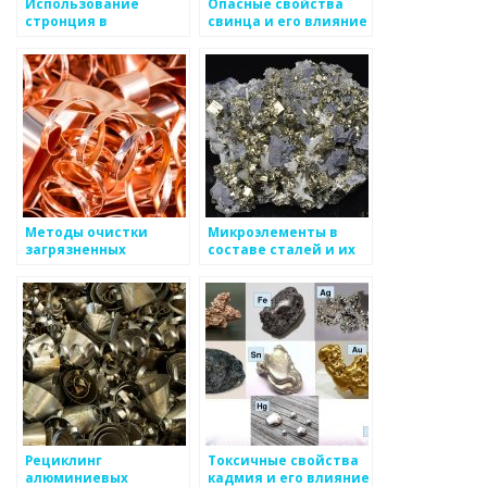
Использование
Опасные свойства
стронция в
свинца и его влияние
производстве
на экологию
пиротехники и
радиоактивных
источников
Методы очистки
Микроэлементы в
загрязненных
составе сталей и их
металлических
влияние на природу
отходов
Рециклинг
Токсичные свойства
алюминиевых
кадмия и его влияние