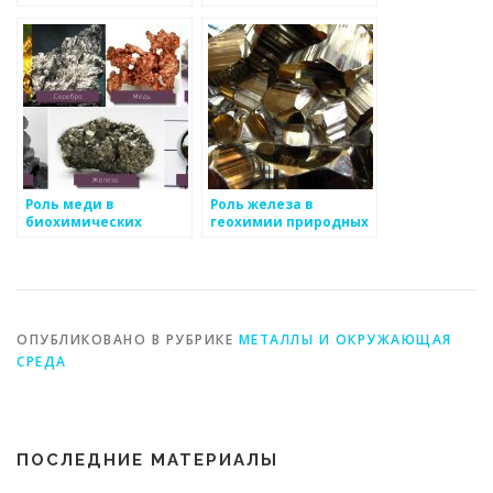
консервных банок:
на здоровье человека
сохранение ресурсов
и защита
окружающей среды
Роль меди в
Роль железа в
биохимических
геохимии природных
процессах в почве
вод
ОПУБЛИКОВАНО В РУБРИКЕ
МЕТАЛЛЫ И ОКРУЖАЮЩАЯ
СРЕДА
ПОСЛЕДНИЕ МАТЕРИАЛЫ