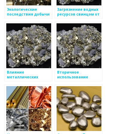
Экологические
Загрязнение водных
последствия добычи
ресурсов свинцом от
золота: проблемы и
автомобильной
решения
промышленности
Влияние
Вторичное
металлических
использование
конструкций на
металлических
окружающую среду
отходов в
производстве