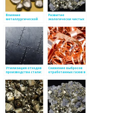
Влияние
Развитие
металлургической
экологически чистых
промышленности на
методов хранения и
окружающую среду
транспортировки
металлов
Утилизация отходов
Снижение выбросов
производства стали:
отработанных газов в
проблемы и решения
атмосферу
металлургическими
предприятиями