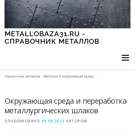
Перейти к содержимому
METALLOBAZA31.RU -
СПРАВОЧНИК МЕТАЛЛОВ
Меню
Справочник металлов
»
Металлы и окружающая среда
В ПРОМЫШЛЕННОСТИ
В СТРОИТЕЛЬСТВЕ
Окружающая среда и переработка
МЕТАЛЛЫ И ОКРУЖАЮЩАЯ СРЕДА
металлургических шлаков
ОПУБЛИКОВАНО
09.08.2023
АВТОРОМ
ПРИМЕНЕНИЕ МЕТАЛЛОВ