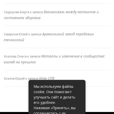
Взаимосвязь между металлом и
Сидорова Берта
к записи
состоянием здоровья
Арамильский завод передовых
Смирнов Юлий
к записи
технологий
Металлы и изменения в сообществе:
Хохлова Олеся
к записи
взгляд на прошлое
Ктм СПб
Хохлов Юрий
к записи
Мы используем файлы
cookie. Они помогают
улучшать сайт и делать
его удобнее.
Нажимая «Принять», вы
соглашаетесь с их