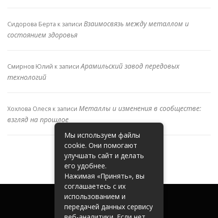
Взаимосвязь между металлом и
Сидорова Берта
к записи
состоянием здоровья
Арамильский завод передовых
Смирнов Юлий
к записи
технологий
Металлы и изменения в сообществе:
Хохлова Олеся
к записи
взгляд на прошлое
Мы используем файлы
cookie. Они помогают
улучшать сайт и делать
его удобнее.
Нажимая «Принять», вы
соглашаетесь с их
использованием и
передачей данных сервису
веб-аналитики. Если нет