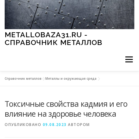
Перейти к содержимому
METALLOBAZA31.RU -
СПРАВОЧНИК МЕТАЛЛОВ
Меню
Справочник металлов
»
Металлы и окружающая среда
В ПРОМЫШЛЕННОСТИ
В СТРОИТЕЛЬСТВЕ
Токсичные свойства кадмия и его
МЕТАЛЛЫ И ОКРУЖАЮЩАЯ СРЕДА
влияние на здоровье человека
ОПУБЛИКОВАНО
09.08.2023
АВТОРОМ
ПРИМЕНЕНИЕ МЕТАЛЛОВ