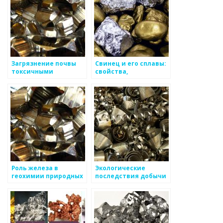
Загрязнение почвы
Свинец и его сплавы:
токсичными
свойства,
металлами и его
применение и
последствия
особенности
Роль железа в
Экологические
геохимии природных
последствия добычи
вод
золота: проблемы и
решения