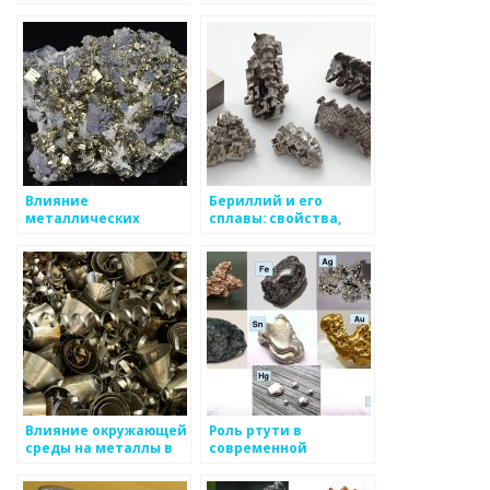
аккумуляторов и
на экологию
полупроводников
Влияние
Бериллий и его
металлических
сплавы: свойства,
конструкций на
применение,
окружающую среду
особенности
Влияние окружающей
Роль ртути в
среды на металлы в
современной
промышленности
промышленности