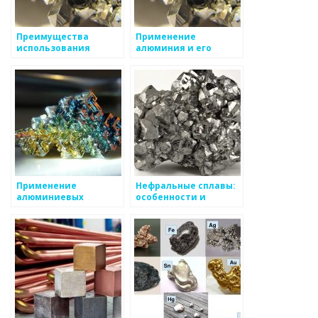
Преимущества
Применение
использования
алюминия и его
металлов в
сплавов в
строительстве: обзор
промышленности
основных
преимуществ
Применение
Нефральные сплавы:
алюминиевых
особенности и
сплавов в авиации и
применение
космической
промышленности