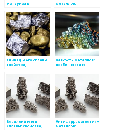
материал в
металлов:
промышленности
особенности и
применение
Свинец и его сплавы:
Вязкость металлов:
свойства,
особенности и
применение и
применение
особенности
Бериллий и его
Антиферромагнетизм
сплавы: свойства,
металлов:
применение,
особенности и