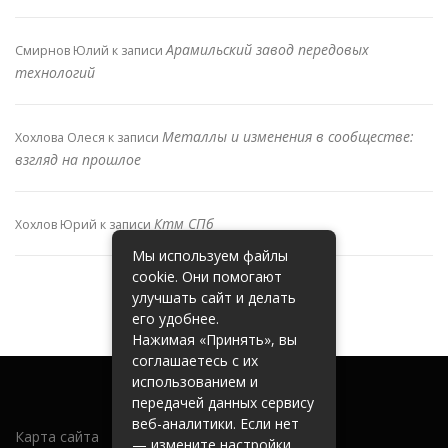
Арамильский завод передовых
Смирнов Юлий
к записи
технологий
Металлы и изменения в сообществе:
Хохлова Олеся
к записи
взгляд на прошлое
Ктм СПб
Хохлов Юрий
к записи
Мы используем файлы
cookie. Они помогают
улучшать сайт и делать
его удобнее.
Нажимая «Принять», вы
соглашаетесь с их
использованием и
передачей данных сервису
веб-аналитики. Если нет
Карта сайта
— измените настройки