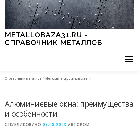
Перейти к содержимому
METALLOBAZA31.RU -
СПРАВОЧНИК МЕТАЛЛОВ
Меню
Справочник металлов
»
Металлы в строительстве
В ПРОМЫШЛЕННОСТИ
В СТРОИТЕЛЬСТВЕ
Алюминиевые окна: преимущества
МЕТАЛЛЫ И ОКРУЖАЮЩАЯ СРЕДА
и особенности
ОПУБЛИКОВАНО
09.08.2023
АВТОРОМ
ПРИМЕНЕНИЕ МЕТАЛЛОВ