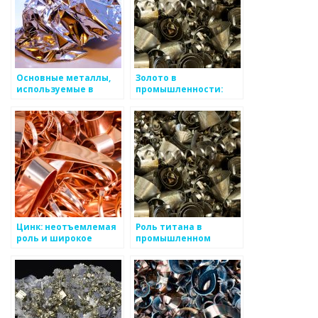
Основные металлы,
Золото в
используемые в
промышленности:
промышленности
инновации и
применение в
технологиях
Цинк: неотъемлемая
Роль титана в
роль и широкое
промышленном
применение в
производстве
промышленности