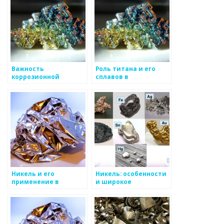
Важность
Роль титана и его
коррозионной
сплавов в
стойкости металлов
медицинской
в промышленности
имплантации и
авиационном
производстве
Никель и его
Никель: особенности
применение в
и широкое
промышленности
применение в
промышленности