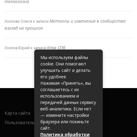
технологий
Металлы и изменения в сообществе:
Хохлова Олеся
к записи
взгляд на прошлое
Ктм СПб
Хохлов Юрий
к записи
Мы используем файлы
cookie. Они помогают
улучшать сайт и делать
его удобнее.
Нажимая «Принять», вы
соглашаетесь с их
использованием и
передачей данных сервису
веб-аналитики. Если нет
Карта сайта
— измените настройки
браузера или покиньте
Пользовательское соглашение
сайт.
Политика обработки