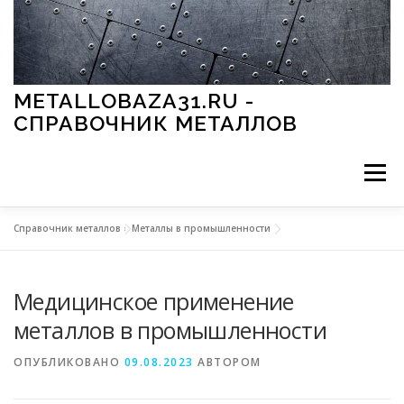
Перейти к содержимому
METALLOBAZA31.RU -
СПРАВОЧНИК МЕТАЛЛОВ
Меню
Справочник металлов
»
Металлы в промышленности
В ПРОМЫШЛЕННОСТИ
В СТРОИТЕЛЬСТВЕ
Медицинское применение
МЕТАЛЛЫ И ОКРУЖАЮЩАЯ СРЕДА
металлов в промышленности
ОПУБЛИКОВАНО
09.08.2023
АВТОРОМ
ПРИМЕНЕНИЕ МЕТАЛЛОВ