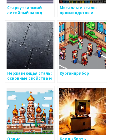
Староуткинский
Металлы и сталь:
литейный завод
производство и
применение
Нержавеющая сталь:
Курганприбор
основные свойства и
применение
Орвис
Как выбрать