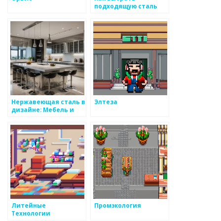
подходящую сталь
для конструкций
Нержавеющая сталь в
Элтеза
дизайне: Мебель и
оборудование,
которые вдохновляют
Литейные
Промэкология
Технологии