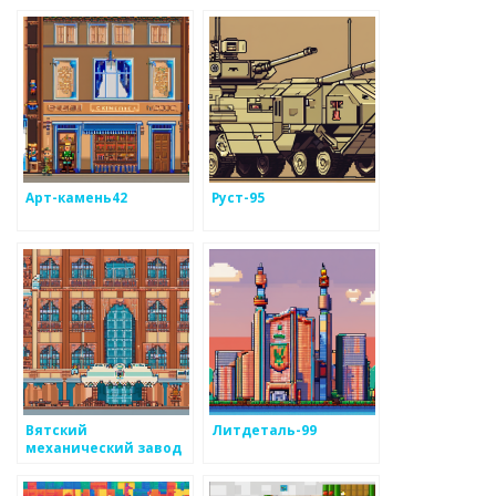
Арт-камень42
Руст-95
Вятский
Литдеталь-99
механический завод