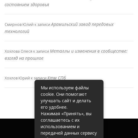
состоянием здоровья
Арамильский завод передовых
Смирнов Юлий
к записи
технологий
Металлы и изменения в сообществе:
Хохлова Олеся
к записи
взгляд на прошлое
Ктм СПб
Хохлов Юрий
к записи
Мы используем файлы
cookie. Они помогают
улучшать сайт и делать
его удобнее.
Нажимая «Принять», вы
соглашаетесь с их
использованием и
передачей данных сервису