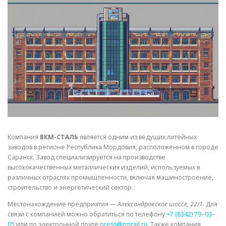
СВОЙСТВА МЕТАЛЛОВ
СОРТА МЕТАЛЛОВ
СТАТЬИ
Компания
ВКМ-СТАЛЬ
является одним из ведущих литейных
заводов в регионе Республика Мордовия, расположенном в городе
Саранск. Завод специализируется на производстве
высококачественных металлических изделий, используемых в
различных отраслях промышленности, включая машиностроение,
строительство и энергетический сектор.
Местонахождение предприятия —
Александровское шоссе, 22/1
. Для
связи с компанией можно обратиться по телефону
+7 (8342) 79‒03‒
05
или по электронной почте
press@rmrail.ru
. Также компания