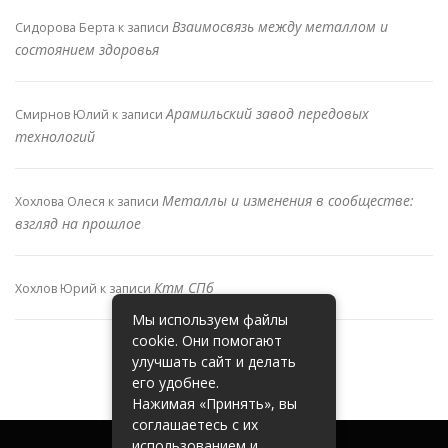
Взаимосвязь между металлом и
Сидорова Берта
к записи
состоянием здоровья
Арамильский завод передовых
Смирнов Юлий
к записи
технологий
Металлы и изменения в сообществе:
Хохлова Олеся
к записи
взгляд на прошлое
Ктм СПб
Хохлов Юрий
к записи
Мы используем файлы
cookie. Они помогают
улучшать сайт и делать
его удобнее.
Нажимая «Принять», вы
соглашаетесь с их
использованием и