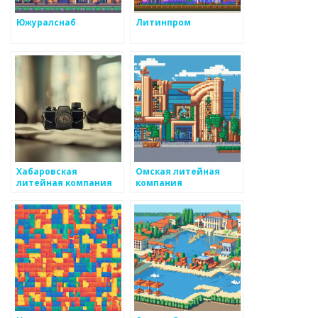
Южуралснаб
Литинпром
Хабаровская
Омская литейная
литейная компания
компания