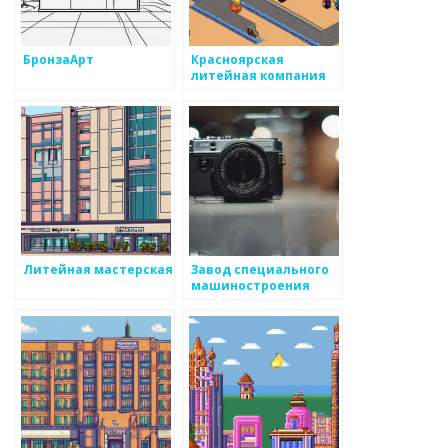
БронзаАрт
Красноярская
литейная компания
Литейная мастерская
Завод специального
машиностроения
Авангард