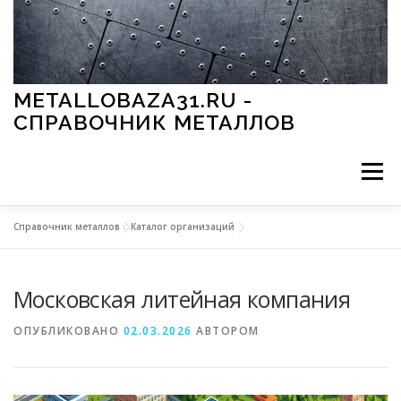
Перейти к содержимому
METALLOBAZA31.RU -
СПРАВОЧНИК МЕТАЛЛОВ
Меню
Справочник металлов
»
Каталог организаций
В ПРОМЫШЛЕННОСТИ
В СТРОИТЕЛЬСТВЕ
Московская литейная компания
МЕТАЛЛЫ И ОКРУЖАЮЩАЯ СРЕДА
ОПУБЛИКОВАНО
02.03.2026
АВТОРОМ
ПРИМЕНЕНИЕ МЕТАЛЛОВ