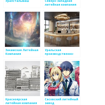
Уралстальмаш
Северо-Западная
литейная компания
Закамская Литейная
Уральская
Компания
производственно-
литейная компания
Красноярская
Сасовский литейный
литейная компания
завод