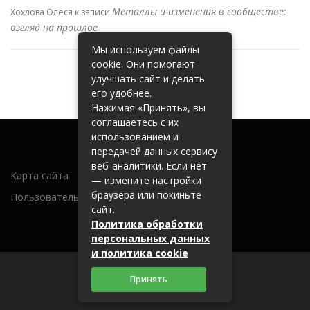
Металлы и изменения в сообществе:
Хохлова Олеся
к записи
взгляд на прошлое
Мы используем файлы
cookie. Они помогают
улучшать сайт и делать
его удобнее.
Нажимая «Принять», вы
соглашаетесь с их
использованием и
передачей данных сервису
веб-аналитики. Если нет
Карта сайта
— измените настройки
браузера или покиньте
Пользовательское соглашение
сайт.
Политика обработки
персональных данных
и политика cookie
Принять
2026 (c) metallobaza31.ru