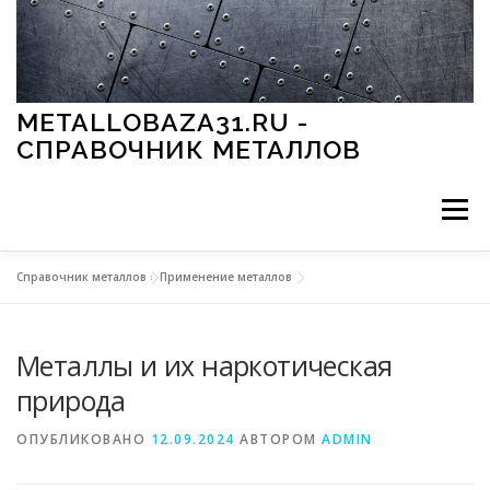
Перейти к содержимому
METALLOBAZA31.RU -
СПРАВОЧНИК МЕТАЛЛОВ
Меню
Справочник металлов
»
Применение металлов
В ПРОМЫШЛЕННОСТИ
В СТРОИТЕЛЬСТВЕ
Металлы и их наркотическая
МЕТАЛЛЫ И ОКРУЖАЮЩАЯ СРЕДА
природа
ОПУБЛИКОВАНО
12.09.2024
АВТОРОМ
ADMIN
ПРИМЕНЕНИЕ МЕТАЛЛОВ