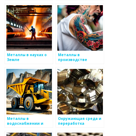
на здоровье человека
Металлы в науках о
Металлы в
Земле
производстве
электроники
Металлы в
Окружающая среда и
водоснабжении и
переработка
канализации
металлургических
шлаков