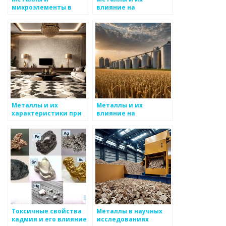
микроэлементы в
влияние на
питании
окружающую среду
Металлы и их
Металлы и их
характеристики при
влияние на
высоких
экосистемы
температурах
Токсичные свойства
Металлы в научных
кадмия и его влияние
исследованиях