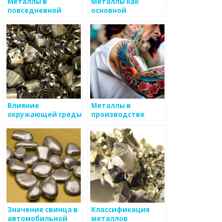
Металлы в
Металлы как
повседневной
основной
жизни
строительный
материал
Влияние
Металлы в
окружающей среды
производстве
на металлы в
электроники
промышленности
Значение свинца в
Классификация
автомобильной
металлов