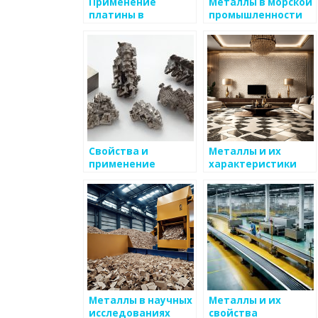
Применение
Металлы в морской
платины в
промышленности
катализаторах и
производстве
электроники
Свойства и
Металлы и их
применение
характеристики
кобальта в
при высоких
промышленности
температурах
Металлы в научных
Металлы и их
исследованиях
свойства