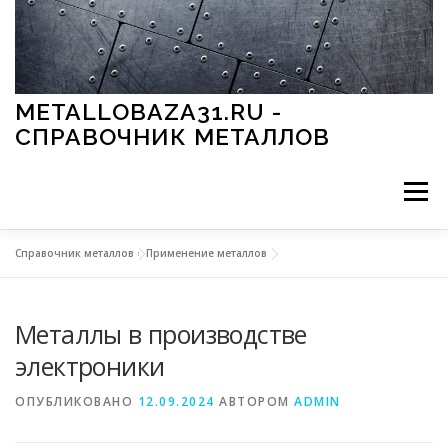
Перейти к содержимому
METALLOBAZA31.RU -
СПРАВОЧНИК МЕТАЛЛОВ
Меню
Справочник металлов
»
Применение металлов
В ПРОМЫШЛЕННОСТИ
В СТРОИТЕЛЬСТВЕ
Металлы в производстве
МЕТАЛЛЫ И ОКРУЖАЮЩАЯ СРЕДА
электроники
ОПУБЛИКОВАНО
12.09.2024
АВТОРОМ
ADMIN
ПРИМЕНЕНИЕ МЕТАЛЛОВ