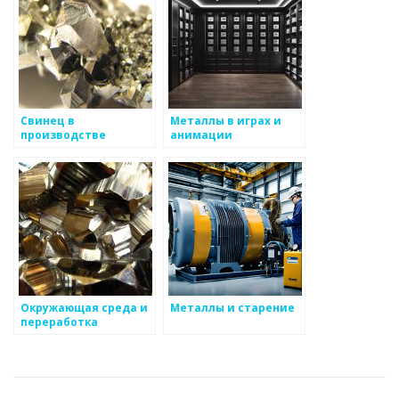
Свинец в
Металлы в играх и
производстве
анимации
батарей и кабельной
промышленности
Окружающая среда и
Металлы и старение
переработка
металлургических
шлаков