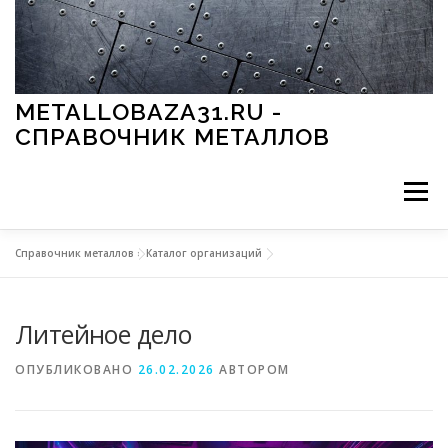
Перейти к содержимому
METALLOBAZA31.RU -
СПРАВОЧНИК МЕТАЛЛОВ
Меню
Справочник металлов
»
Каталог организаций
В ПРОМЫШЛЕННОСТИ
В СТРОИТЕЛЬСТВЕ
Литейное дело
МЕТАЛЛЫ И ОКРУЖАЮЩАЯ СРЕДА
ОПУБЛИКОВАНО
26.02.2026
АВТОРОМ
ПРИМЕНЕНИЕ МЕТАЛЛОВ