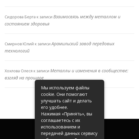
Взаимосвязь между металлом и
Сидорова Берта
к записи
состоянием здоровья
Арамильский завод передовых
Смирнов Юлий
к записи
технологий
Металлы и изменения в сообществе:
Хохлова Олеся
к записи
взгляд на прошлое
Мы используем файлы
cookie. Они помогают
улучшать сайт и делать
его удобнее.
Нажимая «Принять», вы
соглашаетесь с их
использованием и
передачей данных сервису