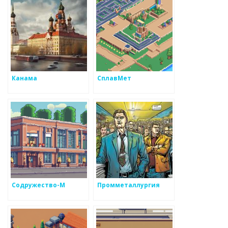
Канама
СплавМет
Содружество-М
Промметаллургия