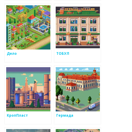
Дело
ТОБУЛ
КропПласт
Гермада