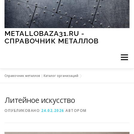
Перейти к содержимому
METALLOBAZA31.RU -
СПРАВОЧНИК МЕТАЛЛОВ
Меню
Справочник металлов
»
Каталог организаций
В ПРОМЫШЛЕННОСТИ
В СТРОИТЕЛЬСТВЕ
Литейное искусство
МЕТАЛЛЫ И ОКРУЖАЮЩАЯ СРЕДА
ОПУБЛИКОВАНО
24.02.2026
АВТОРОМ
ПРИМЕНЕНИЕ МЕТАЛЛОВ