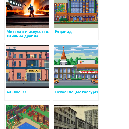
Металлы и искусство:
Роданид
влияние друг на
друга
Альянс-99
ОсколСпецМеталлургия