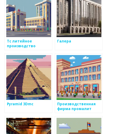
Тс литейное
Галера
производство
Pyramid 3Dmc
Производственная
фирма промалит