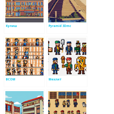
Кулиш
Pyramid 3Dmc
ВСОМ
Мехлит