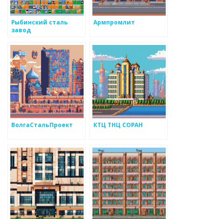
Рыбинский сталь
Армпромлит
завод
ВолгаСтальПроект
КТЦ ТНЦ СОРАН