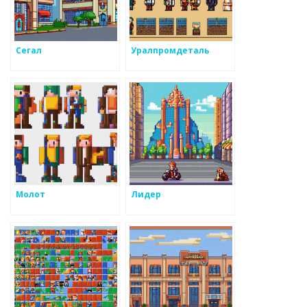
Сегал
Уралпромдеталь
Молот
Лидер