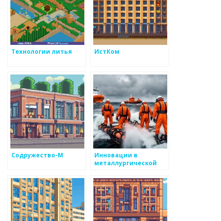
Технологии литья
ИстКом
Содружество-М
Инновации в
металлургической
технологии