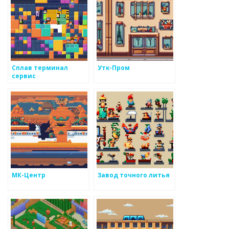
Сплав терминал
Утк-Пром
сервис
МК-Центр
Завод точного литья