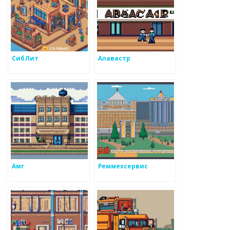
СибЛит
Алавастр
Амг
Реммехсервис