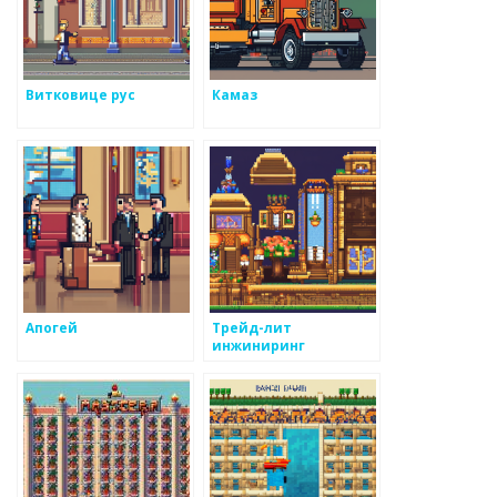
Витковице рус
Камаз
Апогей
Трейд-лит
инжиниринг