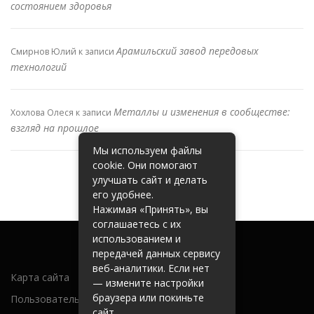
состоянием здоровья
Арамильский завод передовых
Смирнов Юлий
к записи
технологий
Металлы и изменения в сообществе:
Хохлова Олеся
к записи
взгляд на прошлое
Мы используем файлы
cookie. Они помогают
улучшать сайт и делать
его удобнее.
Нажимая «Принять», вы
соглашаетесь с их
использованием и
передачей данных сервису
веб-аналитики. Если нет
Карта сайта
— измените настройки
браузера или покиньте
Пользовательское соглашение
сайт.