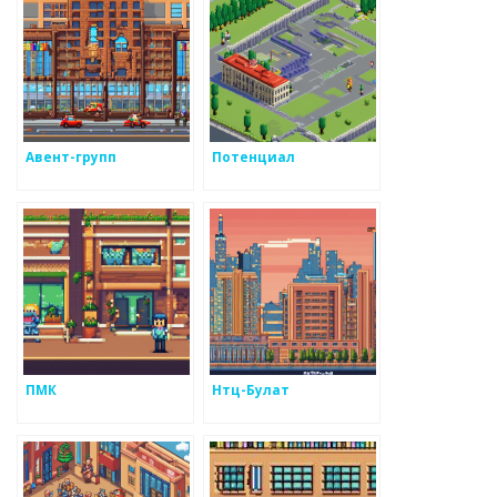
Авент-групп
Потенциал
ПМК
Нтц-Булат