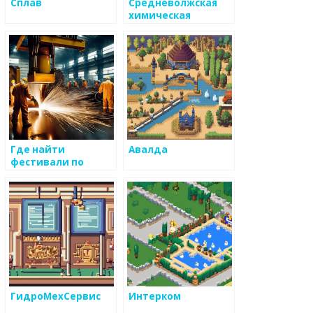
Сплав
Средневолжская
химическая
компания
Где найти
Авалда
фестивали по
металлу?
ГидроМехСервис
Интерком