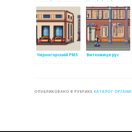
сообщества для
обсуждения
металоизделий
Черногорский РМЗ
Витковице рус
ОПУБЛИКОВАНО В РУБРИКЕ
КАТАЛОГ ОРГАН