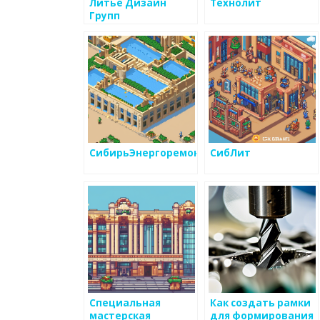
Литье Дизайн
Технолит
Групп
СибирьЭнергоремонт
СибЛит
Специальная
Как создать рамки
мастерская
для формирования