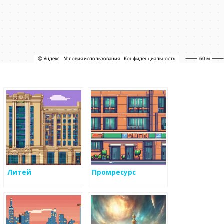
Литей
Промресурс