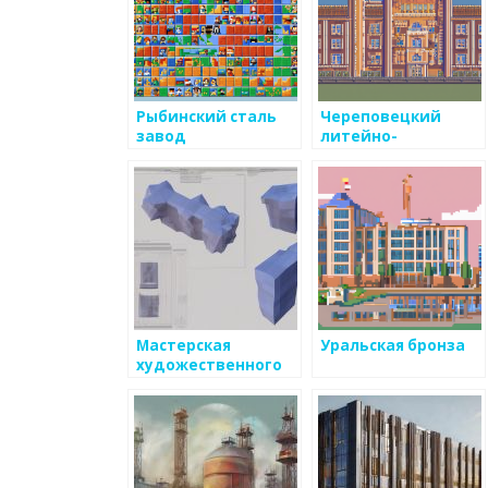
Рыбинский сталь
Череповецкий
завод
литейно-
механический
завод
Мастерская
Уральская бронза
художественного
литья