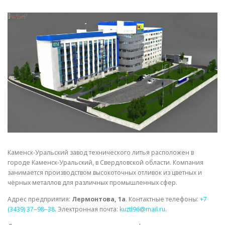
СВОЙСТВА МЕТАЛЛОВ
СОРТА МЕТАЛЛОВ
СТАТЬИ
Каменск-Уральский завод технического литья расположен в
городе Каменск-Уральский, в Свердловской области. Компания
занимается производством высокоточных отливок из цветных и
чёрных металлов для различных промышленных сфер.
Адрес предприятия:
Лермонтова, 1а
. Контактные телефоны:
+7
(3439) 37‒98‒38
. Электронная почта:
kuztl96@mail.ru
.