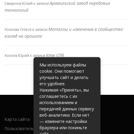
Арамильский завод передовых
Смирнов Юлий
к записи
технологий
Металлы и изменения в сообществе:
Хохлова Олеся
к записи
взгляд на прошлое
Ктм СПб
Хохлов Юрий
к записи
Мы используем файлы
cookie. Они помогают
улучшать сайт и делать
его удобнее.
Нажимая «Принять», вы
соглашаетесь с их
использованием и
передачей данных сервису
веб-аналитики. Если нет
Карта сайта
— измените настройки
браузера или покиньте
Пользовательское соглашение
сайт.