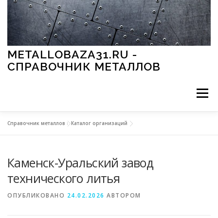
Перейти к содержимому
METALLOBAZA31.RU -
СПРАВОЧНИК МЕТАЛЛОВ
Меню
Справочник металлов
»
Каталог организаций
В ПРОМЫШЛЕННОСТИ
В СТРОИТЕЛЬСТВЕ
Каменск-Уральский завод
МЕТАЛЛЫ И ОКРУЖАЮЩАЯ СРЕДА
технического литья
ОПУБЛИКОВАНО
24.02.2026
АВТОРОМ
ПРИМЕНЕНИЕ МЕТАЛЛОВ