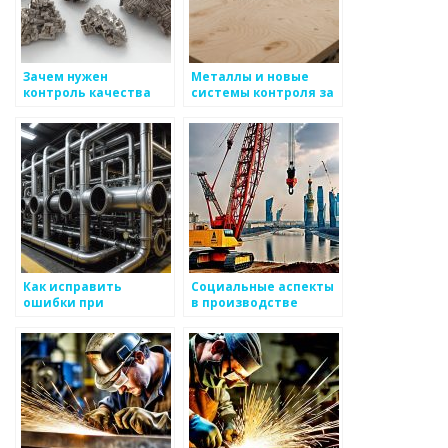
Зачем нужен
Металлы и новые
контроль качества
системы контроля за
для
качеством
металлоизделий?
производства
Как исправить
Социальные аспекты
ошибки при
в производстве
производстве
металлоизделий
металлоизделий