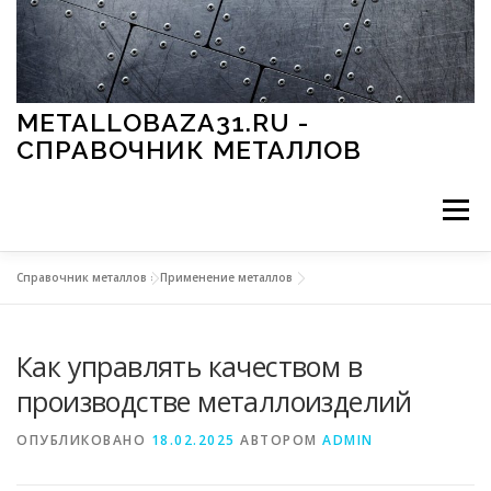
Перейти к содержимому
METALLOBAZA31.RU -
СПРАВОЧНИК МЕТАЛЛОВ
Меню
Справочник металлов
»
Применение металлов
В ПРОМЫШЛЕННОСТИ
В СТРОИТЕЛЬСТВЕ
Как управлять качеством в
МЕТАЛЛЫ И ОКРУЖАЮЩАЯ СРЕДА
производстве металлоизделий
ОПУБЛИКОВАНО
18.02.2025
АВТОРОМ
ADMIN
ПРИМЕНЕНИЕ МЕТАЛЛОВ