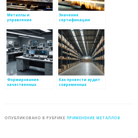
Металлы и
Значение
управление
сертификации
качеством
металлоизделий
производства
Формирование
Как провести аудит
качественных
современных
привычек в
металлоизделий
металлургии
ОПУБЛИКОВАНО В РУБРИКЕ
ПРИМЕНЕНИЕ МЕТАЛЛОВ