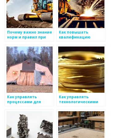
Почему важно знание
Как повышать
норм и правил при
квалификацию
производстве
персонала в
металлоизделий
металлургии
Как управлять
Как управлять
процессами для
технологическими
оптимизации
процессами в
производительности
металлургии