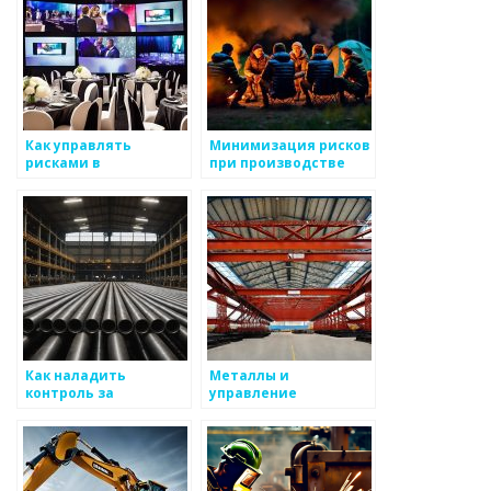
Как управлять
Минимизация рисков
рисками в
при производстве
производстве
металлоизделий
металлоизделий
Как наладить
Металлы и
контроль за
управление
качеством
качеством на
металлоизделий
производстве