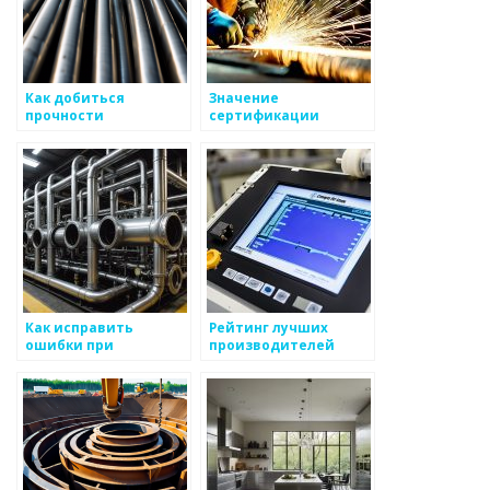
Как добиться
Значение
прочности
сертификации
металлоизделий?
металлоизделий
Как исправить
Рейтинг лучших
ошибки при
производителей
производстве
металлоизделий
металлоизделий