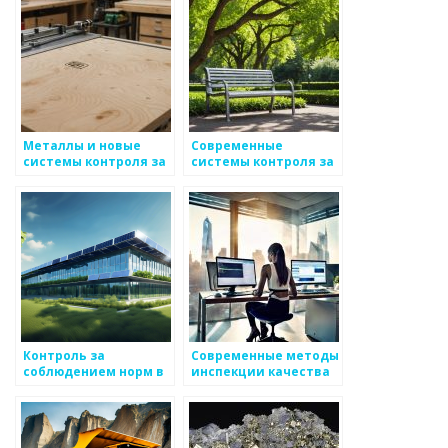
Металлы и новые
Современные
системы контроля за
системы контроля за
качеством
качеством металлов
производства
Контроль за
Современные методы
соблюдением норм в
инспекции качества
металлургии
металлоизделий