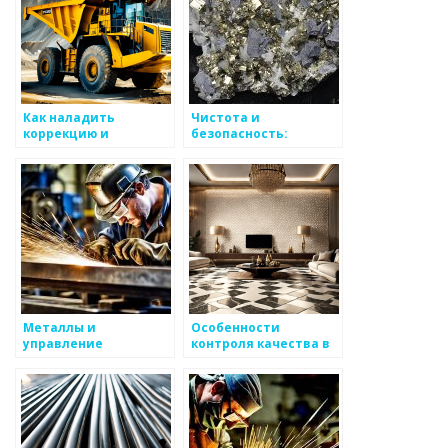
Как наладить
Чистота и
коррекцию и
безопасность:
соблюдение
контроль за
стандартов
металлом
Металлы и
Особенности
управление
контроля качества в
качеством
металлургии
производства