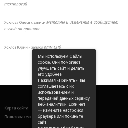
технологий
Металлы и изменения в сообществе:
Хохлова Олеся
к записи
взгляд на прошлое
Ктм СПб
Хохлов Юрий
к записи
Мы используем файлы
cookie. Они помогают
улучшать сайт и делать
его удобнее.
Нажимая «Принять», вы
соглашаетесь с их
использованием и
передачей данных сервису
веб-аналитики. Если нет
Карта сайта
— измените настройки
браузера или покиньте
Пользовательское соглашение
сайт.