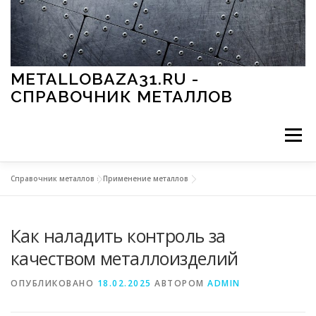
Перейти к содержимому
METALLOBAZA31.RU -
СПРАВОЧНИК МЕТАЛЛОВ
Меню
Справочник металлов
»
Применение металлов
В ПРОМЫШЛЕННОСТИ
В СТРОИТЕЛЬСТВЕ
Как наладить контроль за
МЕТАЛЛЫ И ОКРУЖАЮЩАЯ СРЕДА
качеством металлоизделий
ОПУБЛИКОВАНО
18.02.2025
АВТОРОМ
ADMIN
ПРИМЕНЕНИЕ МЕТАЛЛОВ