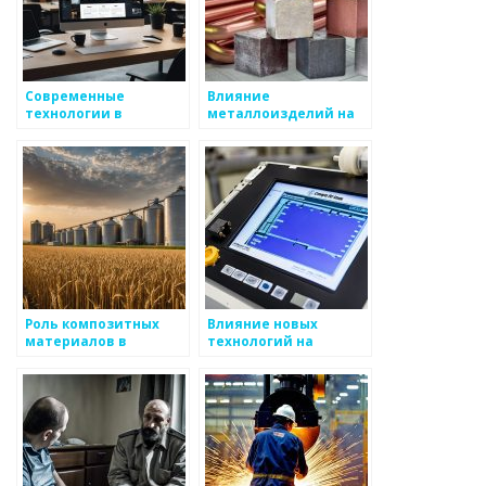
Современные
Влияние
технологии в
металлоизделий на
производстве
экологию
металлоизделий
Роль композитных
Влияние новых
материалов в
технологий на
производстве
производство
металлоизделий
металлоизделий