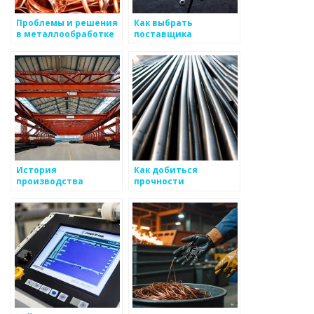
Проблемы и решения
Как выбрать
в металлообработке
поставщика
металлоизделий
История
Как добиться
производства
прочности
металлоизделий
металлоизделий?