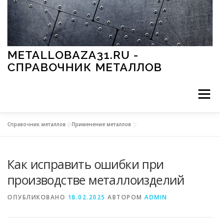
Перейти к содержимому
METALLOBAZA31.RU -
СПРАВОЧНИК МЕТАЛЛОВ
Меню
Справочник металлов
»
Применение металлов
В ПРОМЫШЛЕННОСТИ
В СТРОИТЕЛЬСТВЕ
Как исправить ошибки при
МЕТАЛЛЫ И ОКРУЖАЮЩАЯ СРЕДА
производстве металлоизделий
ОПУБЛИКОВАНО
18.02.2025
АВТОРОМ
ADMIN
ПРИМЕНЕНИЕ МЕТАЛЛОВ