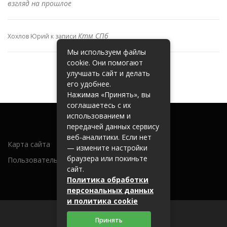
взгляд на прошлое
Ктм СПб
Хохлов Юрий
к записи
Мы используем файлы
cookie. Они помогают
улучшать сайт и делать
его удобнее.
Нажимая «Принять», вы
соглашаетесь с их
использованием и
передачей данных сервису
веб-аналитики. Если нет
Карта сайта
— измените настройки
браузера или покиньте
Пользовательское соглашение
сайт.
Политика обработки
персональных данных
и политика cookie
Принять
2026 (c) metallobaza31.ru