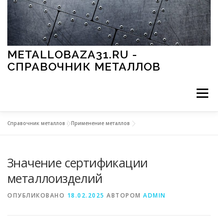
Перейти к содержимому
METALLOBAZA31.RU -
СПРАВОЧНИК МЕТАЛЛОВ
Меню
Справочник металлов
»
Применение металлов
В ПРОМЫШЛЕННОСТИ
В СТРОИТЕЛЬСТВЕ
Значение сертификации
МЕТАЛЛЫ И ОКРУЖАЮЩАЯ СРЕДА
металлоизделий
ОПУБЛИКОВАНО
18.02.2025
АВТОРОМ
ADMIN
ПРИМЕНЕНИЕ МЕТАЛЛОВ