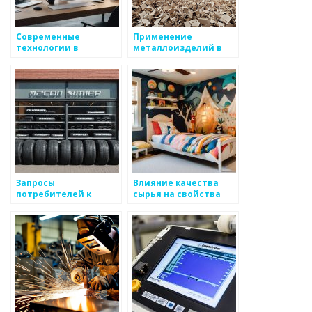
Современные
Применение
технологии в
металлоизделий в
производстве
машиностроении
металлоизделий
Запросы
Влияние качества
потребителей к
сырья на свойства
качеству металлов
металлоизделий