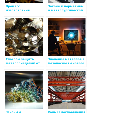
Процесс
Законы и нормативы
изготовления
в металлургической
металлоизделий:
отрасли
технологии и
инструменты
Способы защиты
Значение металлов в
металлоизделий от
безопасности нового
коррозии
времени
Законы и
Роль самоуправления