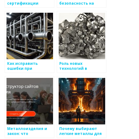
сертификации
безопасность на
металлоизделий
производстве
Как исправить
Роль новых
ошибки при
технологий в
производстве
производстве
металлоизделий
металлоизделий
Металлоизделия и
Почему выбирают
закон: что
легкие металлы для
необходимо учесть
авиации