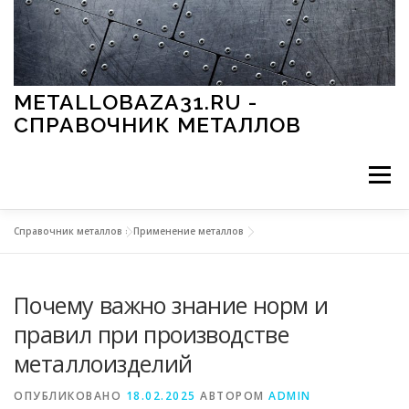
Перейти к содержимому
METALLOBAZA31.RU -
СПРАВОЧНИК МЕТАЛЛОВ
Меню
Справочник металлов
»
Применение металлов
В ПРОМЫШЛЕННОСТИ
В СТРОИТЕЛЬСТВЕ
Почему важно знание норм и
МЕТАЛЛЫ И ОКРУЖАЮЩАЯ СРЕДА
правил при производстве
металлоизделий
ПРИМЕНЕНИЕ МЕТАЛЛОВ
ОПУБЛИКОВАНО
18.02.2025
АВТОРОМ
ADMIN