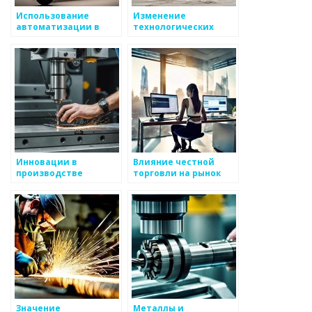
Использование
Изменение
автоматизации в
технологических
производстве
процессов в
металлоизделий
производстве
металлоизделий
Инновации в
Влияние честной
производстве
торговли на рынок
металлоизделий
металлоизделий
Значение
Металлы и