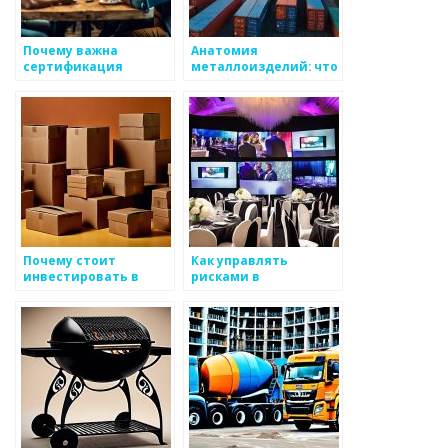
Почему важна
Анатомия
сертификация
металлоизделий: что
металлоизделий?
важно знать
Почему стоит
Как управлять
инвестировать в
рисками в
производство
производстве
металлоизделий?
металлоизделий