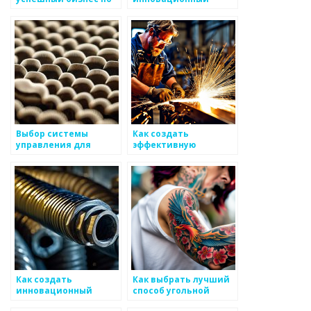
производству
процесс для
металлоизделий
производства
металлоизделий
Выбор системы
Как создать
управления для
эффективную
производства
команду для
металлоизделий
проектов в сфере
металлоизделий
Как создать
Как выбрать лучший
инновационный
способ угольной
проект в металлургии
детали для