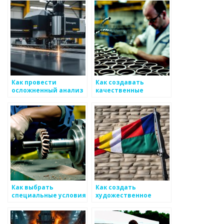
металлоизделий
Как провести
Как создавать
осложненный анализ
качественные
данных для
прототипы
металоизделий
металлоизделий
Как выбрать
Как создать
специальные условия
художественное
для производства
произведение из
металлоизделий
металла