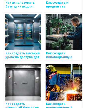
Как использовать
Как создать и
базу данных для
продвигать
управления
мобильные
металлоизделиями
приложения для
металлоизделий
Как создать высокий
Как создать
уровень доступа для
инновационную
потребления
команду для
металлоизделий
металлоизделий
Как создать
Как создать
успешный бизнес по
инновационный