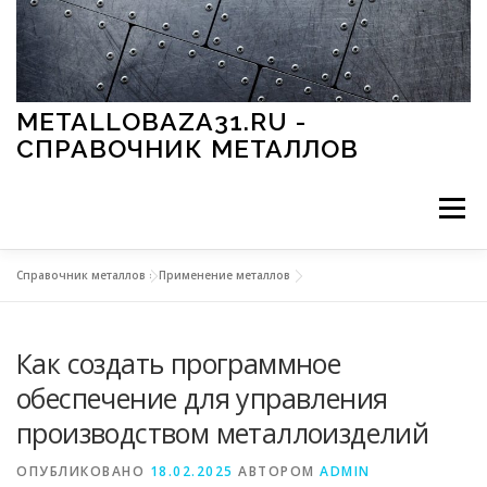
Перейти к содержимому
METALLOBAZA31.RU -
СПРАВОЧНИК МЕТАЛЛОВ
Меню
Справочник металлов
»
Применение металлов
В ПРОМЫШЛЕННОСТИ
В СТРОИТЕЛЬСТВЕ
Как создать программное
МЕТАЛЛЫ И ОКРУЖАЮЩАЯ СРЕДА
обеспечение для управления
производством металлоизделий
ПРИМЕНЕНИЕ МЕТАЛЛОВ
ОПУБЛИКОВАНО
18.02.2025
АВТОРОМ
ADMIN