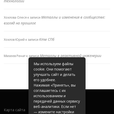
технологий
Металлы и изменения в сообществе:
Хохлова Олеся
к записи
взгляд на прошлое
Ктм СПб
Хохлов Юрий
к записи
Металлы в реактивной инженерии
Михеев Ренат
к записи
Мы используем файлы
cookie. Они помогают
улучшать сайт и делать
его удобнее.
Нажимая «Принять», вы
соглашаетесь с их
использованием и
передачей данных сервису
веб-аналитики. Если нет
Карта сайта
— измените настройки