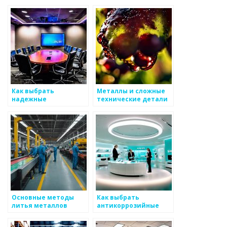
выбрать
Как выбрать
Металлы и сложные
надежные
технические детали
соединения для
металлоизделий
Основные методы
Как выбрать
литья металлов
антикоррозийные
свойства для
металлоизделий?