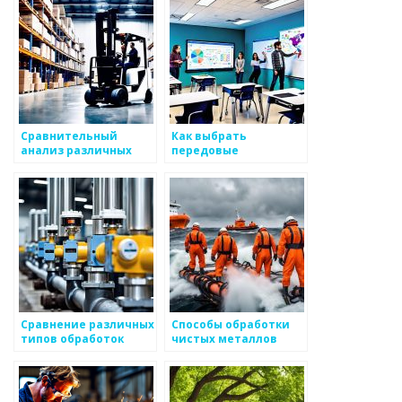
Сравнительный
Как выбрать
анализ различных
передовые
методов обработки
технологии для работ
металлов
с металлом
Сравнение различных
Способы обработки
типов обработок
чистых металлов
металлоизделий