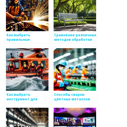
Как выбрать
Сравнение различных
правильные
методов обработки
технологии для
металлов
производства
металлоизделий
Как выбрать
Способы сварки
инструмент для
цветных металлов
работы с металлом