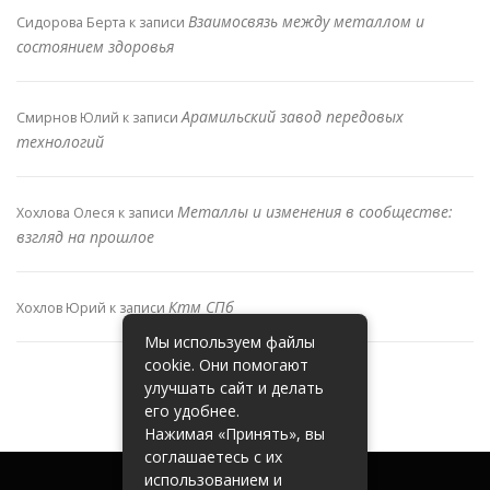
Взаимосвязь между металлом и
Сидорова Берта
к записи
состоянием здоровья
Арамильский завод передовых
Смирнов Юлий
к записи
технологий
Металлы и изменения в сообществе:
Хохлова Олеся
к записи
взгляд на прошлое
Ктм СПб
Хохлов Юрий
к записи
Мы используем файлы
cookie. Они помогают
улучшать сайт и делать
его удобнее.
Нажимая «Принять», вы
соглашаетесь с их
использованием и