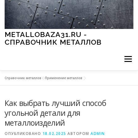
Перейти к содержимому
METALLOBAZA31.RU -
СПРАВОЧНИК МЕТАЛЛОВ
Меню
Справочник металлов
»
Применение металлов
В ПРОМЫШЛЕННОСТИ
В СТРОИТЕЛЬСТВЕ
Как выбрать лучший способ
МЕТАЛЛЫ И ОКРУЖАЮЩАЯ СРЕДА
угольной детали для
металлоизделий
ПРИМЕНЕНИЕ МЕТАЛЛОВ
ОПУБЛИКОВАНО
18.02.2025
АВТОРОМ
ADMIN