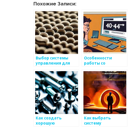
Похожие Записи:
Выбор системы
Особенности
управления для
работы со
производства
стальными
металлоизделий
металлоизделиями
Как создать
Как выбрать
хорошую
систему