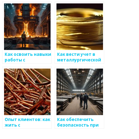
хранения данных
металлоизделиями
Как освоить навыки
Как вести учет в
работы с
металлургической
металлоизделиями
отрасли
Опыт клиентов: как
Как обеспечить
жить с
безопасность при
металлоизделиями
работе с
металлоизделиями