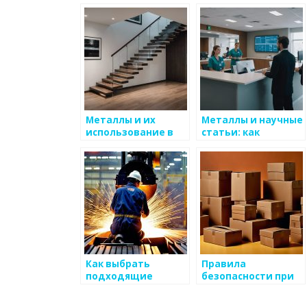
атмосферу для
управления для
работы с
металлургического
металлоизделиями
предприятия
Металлы и их
Металлы и научные
использование в
статьи: как
хранении данных
использовать
литературу
Как выбрать
Правила
подходящие
безопасности при
инструменты для
работе с
работы с
металлоизделиями