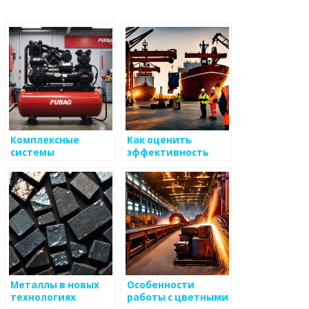
Комплексные
Как оценить
системы
эффективность
управления в
работы с
металлургии
металлоизделиями
Металлы в новых
Особенности
технологиях
работы с цветными