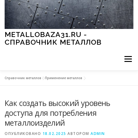
Перейти к содержимому
METALLOBAZA31.RU -
СПРАВОЧНИК МЕТАЛЛОВ
Меню
Справочник металлов
»
Применение металлов
В ПРОМЫШЛЕННОСТИ
В СТРОИТЕЛЬСТВЕ
Как создать высокий уровень
МЕТАЛЛЫ И ОКРУЖАЮЩАЯ СРЕДА
доступа для потребления
металлоизделий
ПРИМЕНЕНИЕ МЕТАЛЛОВ
ОПУБЛИКОВАНО
18.02.2025
АВТОРОМ
ADMIN