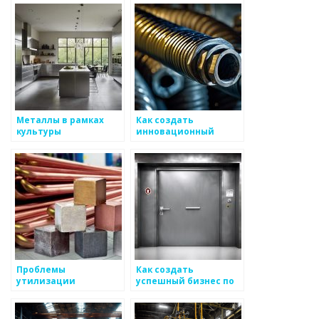
металлоизделий
стратегию для
металлоизделий
Металлы в рамках
Как создать
культуры
инновационный
потребления
проект в металлургии
Проблемы
Как создать
утилизации
успешный бизнес по
металлических
производству
отходов
металлоизделий