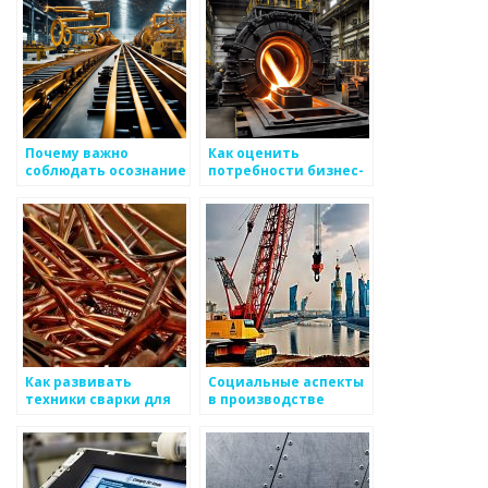
Почему важно
Как оценить
соблюдать осознание
потребности бизнес-
экологического
структур в
подхода к
производстве
производству
металлоизделий
металлоизделий
Как развивать
Социальные аспекты
техники сварки для
в производстве
качественных
металлоизделий
металлоизделий