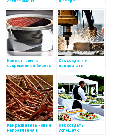
ассортимент
в сфере
металлоизделий
металлоизделий
Как выстроить
Как создать и
современный бизнес
продвигать
в сфере metals
мобильные
приложения для
металлоизделий
Как развивать новые
Как создать
направления в
успешную
производстве
маркетинговую