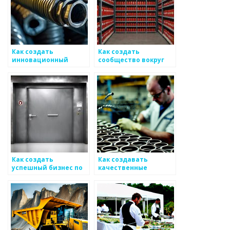
Как создать
Как создать
инновационный
сообщество вокруг
проект в металлургии
металлов
Как создать
Как создавать
успешный бизнес по
качественные
производству
прототипы
металлоизделий
металлоизделий