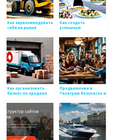
Как зарекомендовать
Как создать
себя на рынке
успешную
металлоизделий
маркетинговую
стратегию для
металлоизделий
Как организовать
Продвижение в
бизнес по продаже
Телеграм безопасно и
металлоизделий
без использования
ботов и накрутки