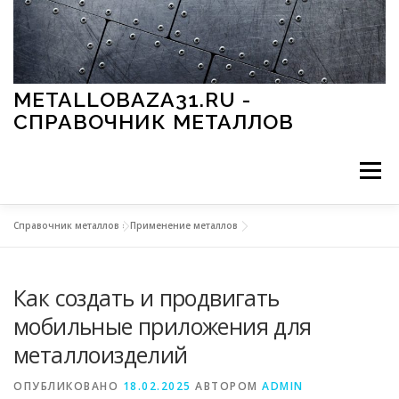
Перейти к содержимому
METALLOBAZA31.RU -
СПРАВОЧНИК МЕТАЛЛОВ
Меню
Справочник металлов
»
Применение металлов
В ПРОМЫШЛЕННОСТИ
В СТРОИТЕЛЬСТВЕ
Как создать и продвигать
МЕТАЛЛЫ И ОКРУЖАЮЩАЯ СРЕДА
мобильные приложения для
металлоизделий
ПРИМЕНЕНИЕ МЕТАЛЛОВ
ОПУБЛИКОВАНО
18.02.2025
АВТОРОМ
ADMIN