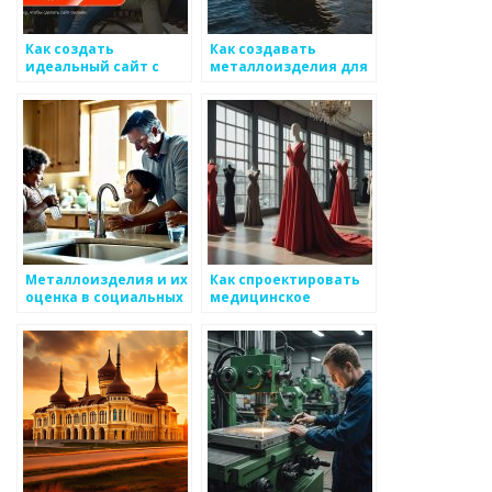
Как создать
Как создавать
идеальный сайт с
металлоизделия для
помощью шаблонов
специфических нужд
из tobiz.net
Металлоизделия и их
Как спроектировать
оценка в социальных
медицинское
сетях
оборудование из
металлоизделий