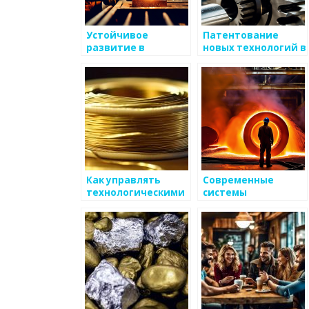
Устойчивое
Патентование
развитие в
новых технологий в
металлургии
металлургии
Как управлять
Современные
технологическими
системы
процессами в
термометрии для
металлургии
контроля
температуры
металлов