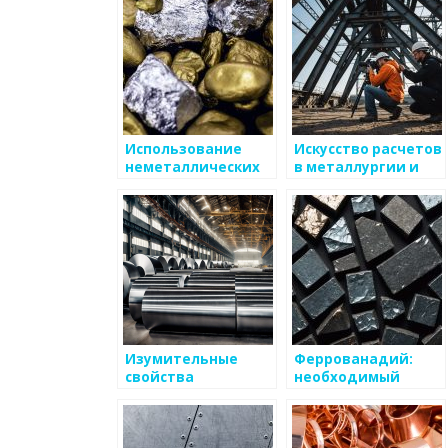
Использование
Искусство расчетов
неметаллических
в металлургии и
минеральных
строительстве
добавок в
металлургии и их
воздействие на
окружающую среду
Изумительные
Феррованадий:
свойства
необходимый
алюминиевых
элемент
сплавов в
современной
металлургии
металлургии