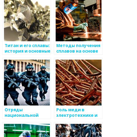
Титан и его сплавы:
Методы получения
история и основные
сплавов на основе
характеристики
меди
Отряды
Роль меди в
национальной
электротехнике и
безопасности:
телекоммуникациях
история и
значимость