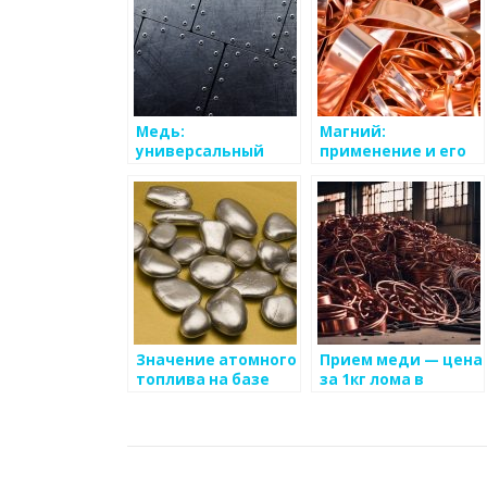
Медь:
Магний:
универсальный
применение и его
металл с
роль в практике
неограниченными
возможностями
Значение атомного
Прием меди — цена
топлива на базе
за 1кг лома в
урана для
Москве
энергетики