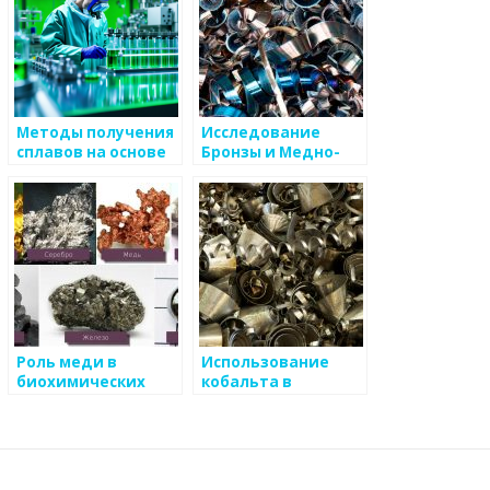
Методы получения
Исследование
сплавов на основе
Бронзы и Медно-
титана
никелевых сплавов
Роль меди в
Использование
биохимических
кобальта в
процессах в почве
производстве
магнитов и
лекарств