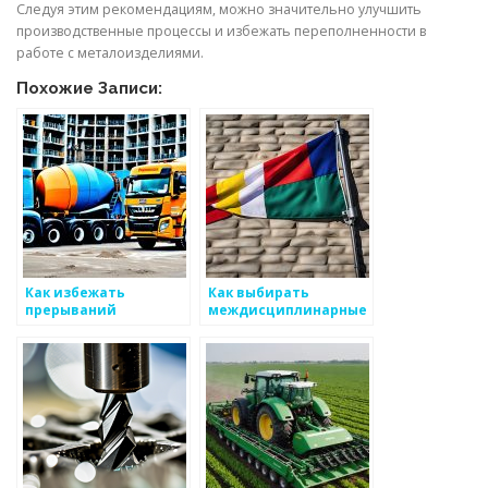
Следуя этим рекомендациям, можно значительно улучшить
производственные процессы и избежать переполненности в
работе с металоизделиями.
Похожие Записи:
Как избежать
Как выбирать
прерываний
междисциплинарные
производственного
подходы для работы с
процесса
металоизделиями
металлических
изделий