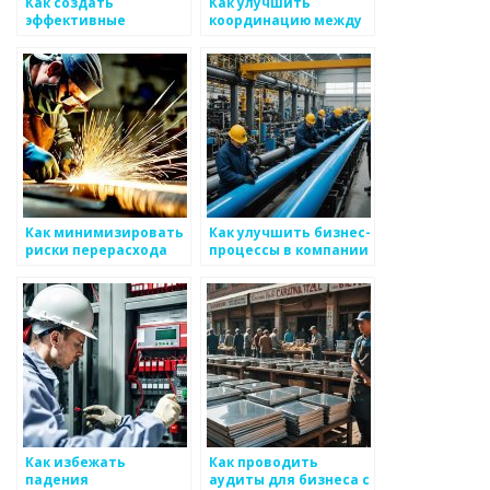
Как создать
Как улучшить
эффективные
координацию между
отчетные жидкости
отделами на
при работе с
производстве
металоизделиями
металлоизделий
Как минимизировать
Как улучшить бизнес-
риски перерасхода
процессы в компании
ресурсов для бизнеса
по производству
в сфере
металлоизделий
металоизделий
Как избежать
Как проводить
падения
аудиты для бизнеса с