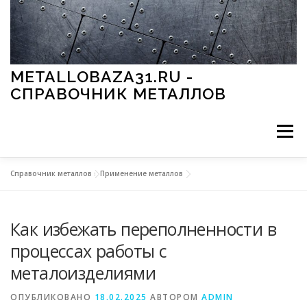
Перейти к содержимому
METALLOBAZA31.RU -
СПРАВОЧНИК МЕТАЛЛОВ
Меню
Справочник металлов
»
Применение металлов
В ПРОМЫШЛЕННОСТИ
В СТРОИТЕЛЬСТВЕ
Как избежать переполненности в
МЕТАЛЛЫ И ОКРУЖАЮЩАЯ СРЕДА
процессах работы с
металоизделиями
ПРИМЕНЕНИЕ МЕТАЛЛОВ
ОПУБЛИКОВАНО
18.02.2025
АВТОРОМ
ADMIN