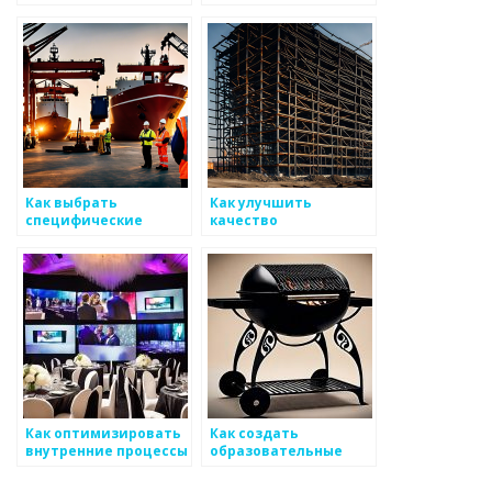
производства в
металоизделиями
условиях кризиса
Как выбрать
Как улучшить
специфические
качество
аспекты для работы
обслуживания
специалистов по
клиентов в сфере
металоизделиям
металлоизделий
Как оптимизировать
Как создать
внутренние процессы
образовательные
при создании
программы по работе
продукции в
с металоизделиями