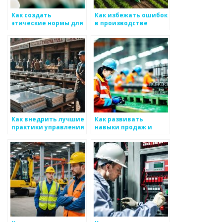
Как создать
Как избежать ошибок
этические нормы для
в производстве
работы с
металоизделий
металоизделиями
Как внедрить лучшие
Как развивать
практики управления
навыки продаж и
производством
переговоров для
металлоизделий
работы с
металоизделиями