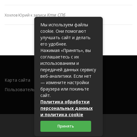
Ктм СПб
Хохлов Юрий
к записи
Мы используем файлы
cookie. Они помогают
улучшать сайт и делать
его удобнее.
Нажимая «Принять», вы
соглашаетесь с их
использованием и
передачей данных сервису
веб-аналитики. Если нет
Карта сайта
— измените настройки
браузера или покиньте
Пользовательское соглашение
сайт.
Политика обработки
персональных данных
и политика cookie
Принять
2026 (c) metallobaza31.ru