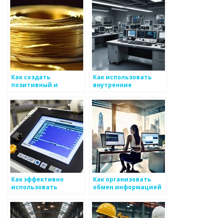
металоизделий
металлоизделий
Как создать
Как использовать
позитивный и
внутренние
мотивирующий
коммуникации для
климат для работы на
повышения степени
производстве
использования
металоизделий
металоизделий
Как эффективно
Как организовать
использовать
обмен информацией
маркетинговые связи
в производстве
для развития
металоизделий
бизнеса в сфере
металоизделий