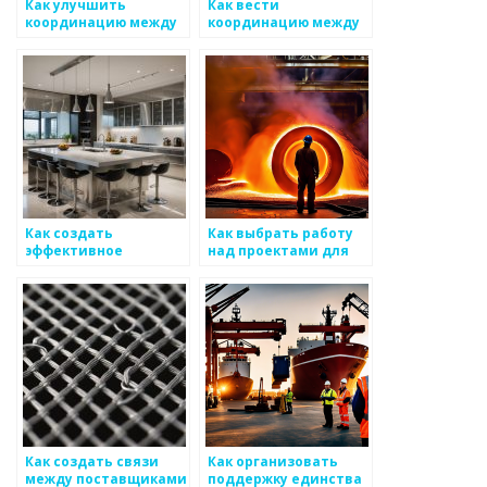
Как улучшить
Как вести
координацию между
координацию между
отделами на
различными
производстве
регионами для
металлоизделий
поставок
металоизделий
Как создать
Как выбрать работу
эффективное
над проектами для
взаимодействие
эффективного
между отделами в
использования
компании по
металоизделий
металлоизделиям
Как создать связи
Как организовать
между поставщиками
поддержку единства