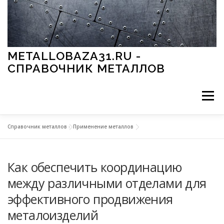
Перейти к содержимому
METALLOBAZA31.RU -
СПРАВОЧНИК МЕТАЛЛОВ
Меню
Справочник металлов
»
Применение металлов
В ПРОМЫШЛЕННОСТИ
В СТРОИТЕЛЬСТВЕ
Как обеспечить координацию
МЕТАЛЛЫ И ОКРУЖАЮЩАЯ СРЕДА
между различными отделами для
эффективного продвижения
ПРИМЕНЕНИЕ МЕТАЛЛОВ
металоизделий