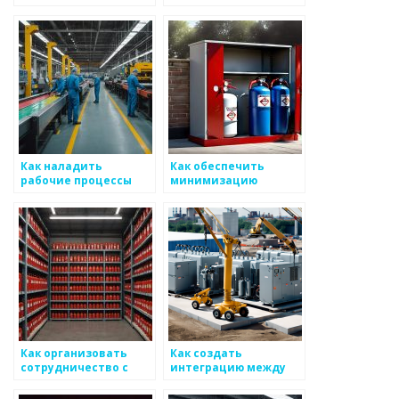
и производителями
интересов среди
металоизделий
команд по
производству
металоизделий
Как наладить
Как обеспечить
рабочие процессы
минимизацию
между командами
воздействия на
для производства
окружающую среду
металлоизделий
при производстве
металоизделий
Как организовать
Как создать
сотрудничество с
интеграцию между
местными властями
чиновниками и
для продвижения
производителями