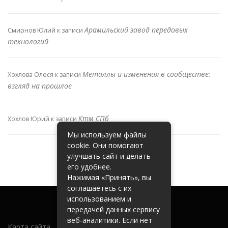
Арамильский завод передовых
Смирнов Юлий
к записи
технологий
Металлы и изменения в сообществе:
Хохлова Олеся
к записи
взгляд на прошлое
Ктм СПб
Хохлов Юрий
к записи
Мы используем файлы
cookie. Они помогают
улучшать сайт и делать
его удобнее.
Нажимая «Принять», вы
соглашаетесь с их
использованием и
передачей данных сервису
веб-аналитики. Если нет
Карта сайта