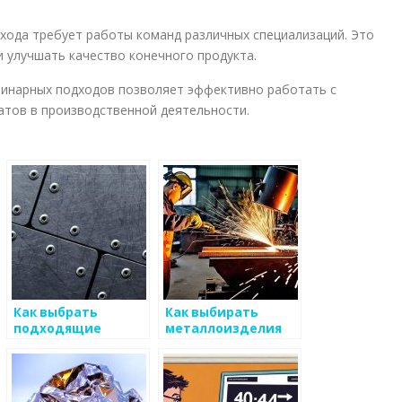
хода требует работы команд различных специализаций. Это
 улучшать качество конечного продукта.
инарных подходов позволяет эффективно работать с
атов в производственной деятельности.
Как выбрать
Как выбирать
подходящие
металлоизделия
стратегические
для ремонта
партнерства для
бизнеса с
металоизделиями