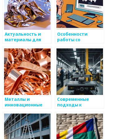
Актуальность и
Особенности
материалы для
работы со
инновационного
стальными
дизайна
металлоизделиями
Металлы и
Современные
инновационные
подходы к
подходы к
утилизации
обработке
металлоизделий