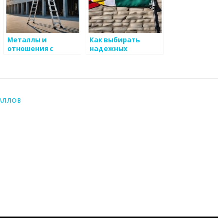
Металлы и
Как выбирать
отношения с
надежных
клиентами в
производителей
современных
для вашего бизнеса
бизнесах
по
металоизделиям
АЛЛОВ