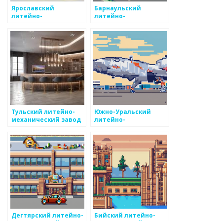
Ярославский
Барнаульский
литейно-
литейно-
механический завод
механический завод
Тульский литейно-
Южно-Уральский
механический завод
литейно-
механический завод
Дегтярский литейно-
Бийский литейно-