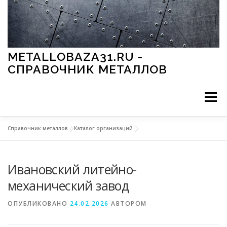
Перейти к содержимому
METALLOBAZA31.RU -
СПРАВОЧНИК МЕТАЛЛОВ
Меню
Справочник металлов
»
Каталог организаций
В ПРОМЫШЛЕННОСТИ
В СТРОИТЕЛЬСТВЕ
Ивановский литейно-
МЕТАЛЛЫ И ОКРУЖАЮЩАЯ СРЕДА
механический завод
ОПУБЛИКОВАНО
24.02.2026
АВТОРОМ
ПРИМЕНЕНИЕ МЕТАЛЛОВ