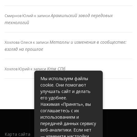
Арамильский завод передовых
Смирнов Юлий
к записи
технологий
Металлы и изменения в сообществе:
Хохлова Олеся
к записи
взгляд на прошлое
Ктм СПб
Хохлов Юрий
к записи
Мы используем файлы
cookie. Они помогают
улучшать сайт и делать
его удобнее.
Нажимая «Принять», вы
соглашаетесь с их
использованием и
передачей данных сервису
веб-аналитики. Если нет
Карта сайта
— измените настройки