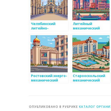
Челябинский
Литейный
литейно-
механический
механический
завод
центр
Ростовский энерго-
Старооскольский
механический
механический
завод
завод
ОПУБЛИКОВАНО В РУБРИКЕ
КАТАЛОГ ОРГАН