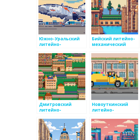
Южно-Уральский
Бийский литейно-
литейно-
механический
механический
завод
завод
Дмитровский
Новоуткинский
литейно-
литейно-
механический
механический
завод
завод