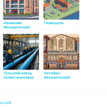
Ижевский
Газмодель
Механический
Завод
Тульский завод
Литейно-
полиэтиленовых
механический
труб:
комплекс
Производство ПНД
Конструктор
труб высокого
качества
ИЗАЦИЙ