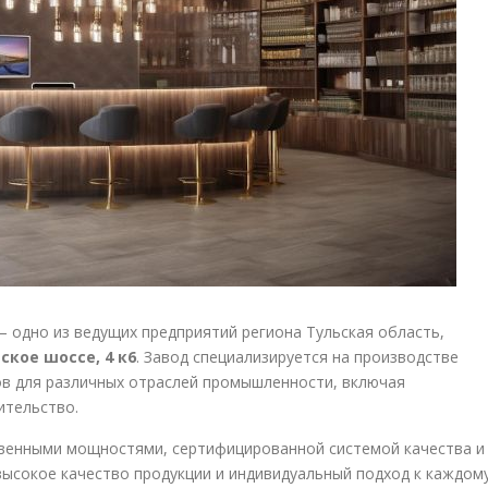
— одно из ведущих предприятий региона Тульская область,
ское шоссе, 4 к6
. Завод специализируется на производстве
лов для различных отраслей промышленности, включая
ительство.
венными мощностями, сертифицированной системой качества и
ысокое качество продукции и индивидуальный подход к каждом