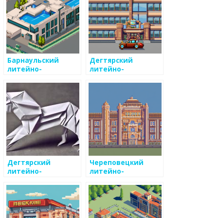
Барнаульский
Дегтярский
литейно-
литейно-
механический
механический
завод
завод
Дегтярский
Череповецкий
литейно-
литейно-
механический
механический
завод
завод