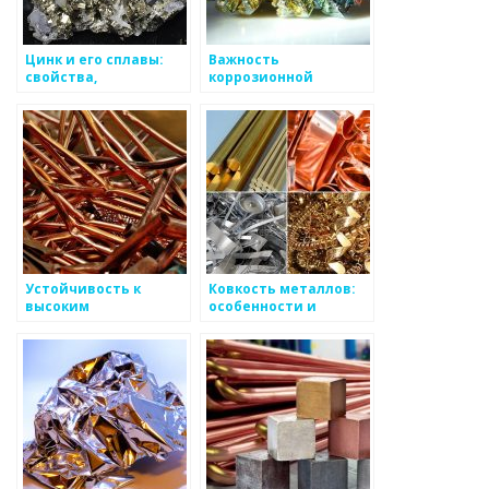
Цинк и его сплавы:
Важность
свойства,
коррозионной
применение,
стойкости металлов
особенности
в промышленности
Устойчивость к
Ковкость металлов:
высоким
особенности и
температурам
классификация
металлов