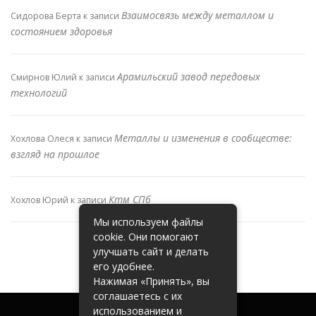
Взаимосвязь между металлом и
Сидорова Берта
к записи
состоянием здоровья
Арамильский завод передовых
Смирнов Юлий
к записи
технологий
Металлы и изменения в сообществе:
Хохлова Олеся
к записи
взгляд на прошлое
Ктм СПб
Хохлов Юрий
к записи
Мы используем файлы
cookie. Они помогают
улучшать сайт и делать
его удобнее.
Нажимая «Принять», вы
соглашаетесь с их
использованием и