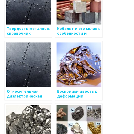
Твердость металлов:
Кобальт и его сплавы:
справочник
особенности и
применение
Относительная
Восприимчивость к
диэлектрическая
деформации
проницаемость
металлов
металлов