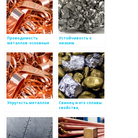
Проводимость
Устойчивость к
металлов: основные
низким
принципы и
температурам
значимость
металлов
Упругость металлов
Свинец и его сплавы:
свойства,
применение и
особенности