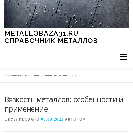
Перейти к содержимому
METALLOBAZA31.RU -
СПРАВОЧНИК МЕТАЛЛОВ
Меню
Справочник металлов
»
Свойства металлов
В ПРОМЫШЛЕННОСТИ
В СТРОИТЕЛЬСТВЕ
Вязкость металлов: особенности и
МЕТАЛЛЫ И ОКРУЖАЮЩАЯ СРЕДА
применение
ОПУБЛИКОВАНО
09.08.2023
АВТОРОМ
ПРИМЕНЕНИЕ МЕТАЛЛОВ