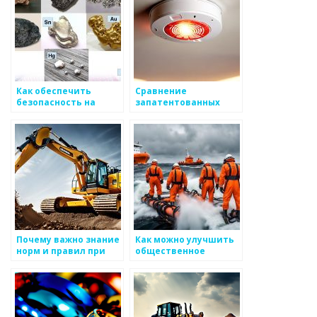
Как обеспечить
Сравнение
безопасность на
запатентованных
производстве
технологий в
металлоизделий
производстве
металлоизделий
Почему важно знание
Как можно улучшить
норм и правил при
общественное
производстве
мнение о
металлоизделий
производстве
металлоизделий