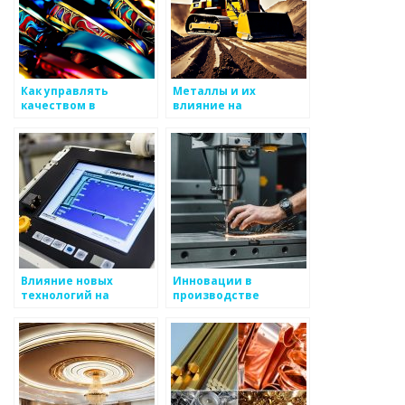
Как управлять
Металлы и их
качеством в
влияние на
производстве
эстетическое
металлоизделий
восприятие
Влияние новых
Инновации в
технологий на
производстве
производство
металлоизделий
металлоизделий