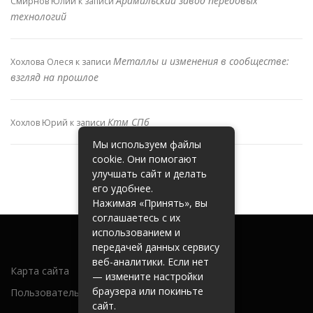
Арамильский завод передовых
Смирнов Юлий
к записи
технологий
Металлы и изменения в сообществе:
Хохлова Олеся
к записи
взгляд на прошлое
Ктм СПб
Хохлов Юрий
к записи
Мы используем файлы
cookie. Они помогают
улучшать сайт и делать
его удобнее.
Нажимая «Принять», вы
соглашаетесь с их
использованием и
передачей данных сервису
веб-аналитики. Если нет
Карта сайта
— измените настройки
браузера или покиньте
Пользовательское соглашение
сайт.