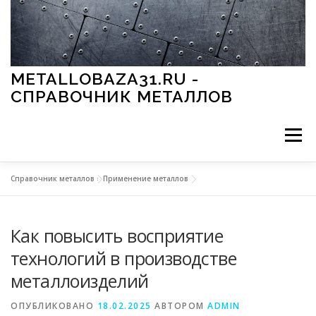
Перейти к содержимому
METALLOBAZA31.RU -
СПРАВОЧНИК МЕТАЛЛОВ
Меню
Справочник металлов
»
Применение металлов
В ПРОМЫШЛЕННОСТИ
В СТРОИТЕЛЬСТВЕ
Как повысить восприятие
МЕТАЛЛЫ И ОКРУЖАЮЩАЯ СРЕДА
технологий в производстве
металлоизделий
ПРИМЕНЕНИЕ МЕТАЛЛОВ
ОПУБЛИКОВАНО
18.02.2025
АВТОРОМ
ADMIN