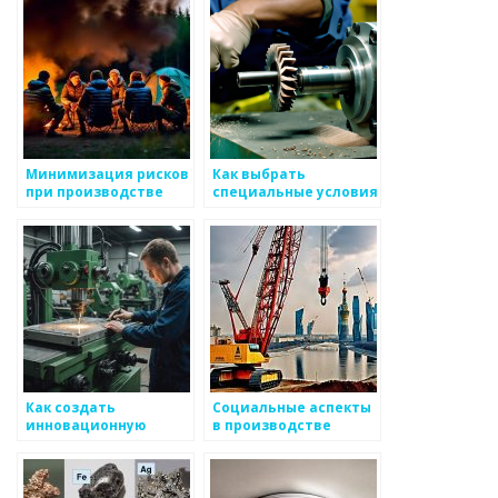
металлоизделий
Минимизация рисков
Как выбрать
при производстве
специальные условия
металлоизделий
для производства
металлоизделий
Как создать
Социальные аспекты
инновационную
в производстве
команду для
металлоизделий
металлоизделий