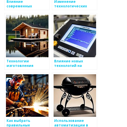
Влияние
Изменение
современных
технологических
технологий на
процессов в
производство
производстве
металлоизделий
металлоизделий
Технологии
Влияние новых
изготовления
технологий на
металлоизделий
производство
металлоизделий
Как выбрать
Использование
правильные
автоматизации в