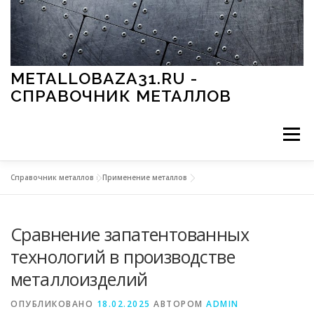
Перейти к содержимому
METALLOBAZA31.RU -
СПРАВОЧНИК МЕТАЛЛОВ
Меню
Справочник металлов
»
Применение металлов
В ПРОМЫШЛЕННОСТИ
В СТРОИТЕЛЬСТВЕ
Сравнение запатентованных
МЕТАЛЛЫ И ОКРУЖАЮЩАЯ СРЕДА
технологий в производстве
металлоизделий
ПРИМЕНЕНИЕ МЕТАЛЛОВ
ОПУБЛИКОВАНО
18.02.2025
АВТОРОМ
ADMIN