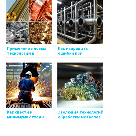
Применение новых
Как исправить
технологий в
ошибки при
производстве
производстве
высокопрочных
металлоизделий
металлов
Как свести к
Эволюция технологий
минимуму отходы
обработки металлов
при производстве
металлоизделий