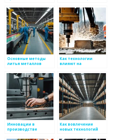
технологии для
производстве
производства
металлоизделий
металлоизделий
Основные методы
Как технологии
литья металлов
влияют на
проектирование
металлоизделий
Инновации в
Как вовлечение
производстве
новых технологий
металлоизделий
меняет металлургию