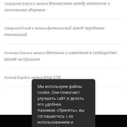
Взаимосвязь между металлом и
Сидорова Берта
к записи
состоянием здоровья
Арамильский завод передовых
Смирнов Юлий
к записи
технологий
Металлы и изменения в сообществе:
Хохлова Олеся
к записи
взгляд на прошлое
Ктм СПб
Хохлов Юрий
к записи
Мы используем файлы
cookie. Они помогают
улучшать сайт и делать
его удобнее.
Нажимая «Принять», вы
соглашаетесь с их
использованием и