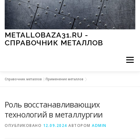
Перейти к содержимому
METALLOBAZA31.RU -
СПРАВОЧНИК МЕТАЛЛОВ
Меню
Справочник металлов
»
Применение металлов
В ПРОМЫШЛЕННОСТИ
В СТРОИТЕЛЬСТВЕ
Роль восстанавливающих
МЕТАЛЛЫ И ОКРУЖАЮЩАЯ СРЕДА
технологий в металлургии
ОПУБЛИКОВАНО
12.09.2024
АВТОРОМ
ADMIN
ПРИМЕНЕНИЕ МЕТАЛЛОВ