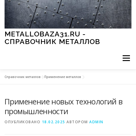
Перейти к содержимому
METALLOBAZA31.RU -
СПРАВОЧНИК МЕТАЛЛОВ
Меню
Справочник металлов
»
Применение металлов
В ПРОМЫШЛЕННОСТИ
В СТРОИТЕЛЬСТВЕ
Применение новых технологий в
МЕТАЛЛЫ И ОКРУЖАЮЩАЯ СРЕДА
промышленности
ОПУБЛИКОВАНО
18.02.2025
АВТОРОМ
ADMIN
ПРИМЕНЕНИЕ МЕТАЛЛОВ