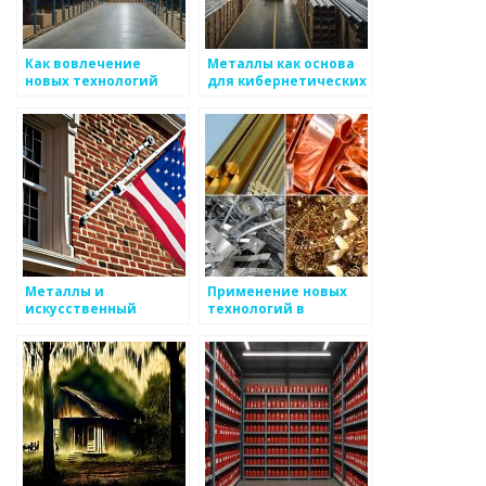
Как вовлечение
Металлы как основа
новых технологий
для кибернетических
меняет металлургию
технологий
Металлы и
Применение новых
искусственный
технологий в
интеллект
производстве
высокопрочных
металлов