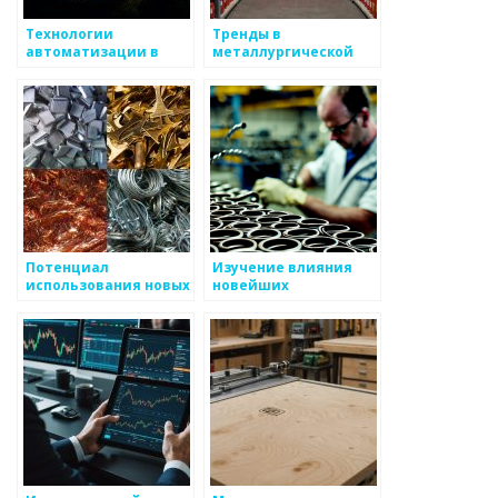
Технологии
Тренды в
автоматизации в
металлургической
металлургии
промышленности
Потенциал
Изучение влияния
использования новых
новейших
сплавов в
технологий на
промышленности
традиционные
методы