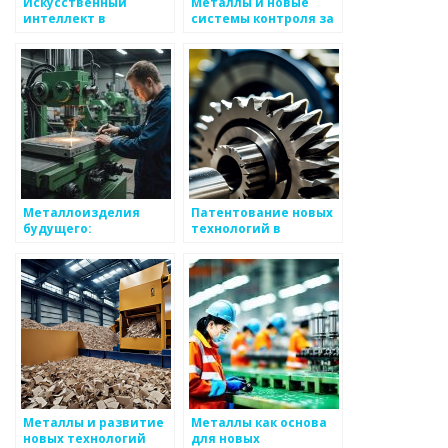
Искусственный
Металлы и новые
интеллект в
системы контроля за
металлургии: новые
качеством
возможности
производства
Металлоизделия
Патентование новых
будущего:
технологий в
футуристические
металлургии
концепции
Металлы и развитие
Металлы как основа
новых технологий
для новых