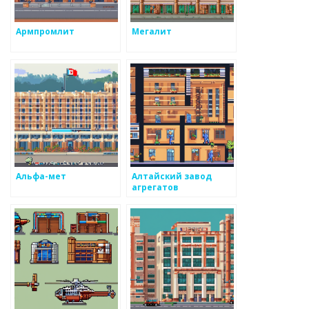
Армпромлит
Мегалит
Альфа-мет
Алтайский завод
агрегатов