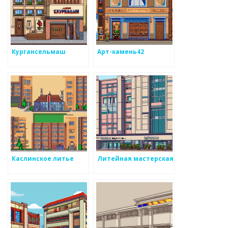
Кургансельмаш
Арт-камень42
Каслинское литье
Литейная мастерская