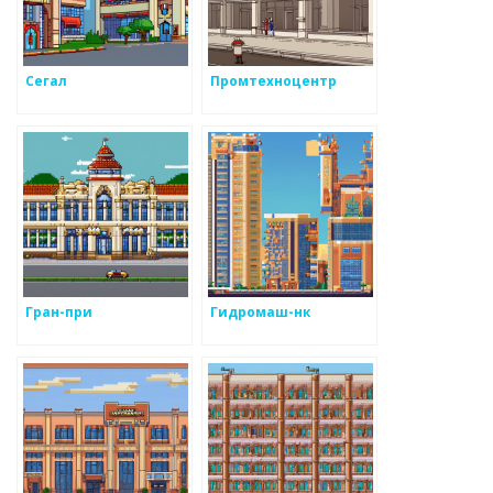
Сегал
Промтехноцентр
Гран-при
Гидромаш-нк