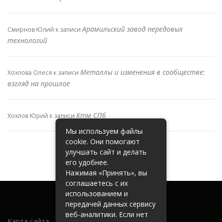
Арамильский завод передовых
Смирнов Юлий
к записи
технологий
Металлы и изменения в сообществе:
Хохлова Олеся
к записи
взгляд на прошлое
Ктм СПб
Хохлов Юрий
к записи
Мы используем файлы
cookie. Они помогают
улучшать сайт и делать
его удобнее.
Нажимая «Принять», вы
соглашаетесь с их
использованием и
передачей данных сервису
веб-аналитики. Если нет
Карта сайта