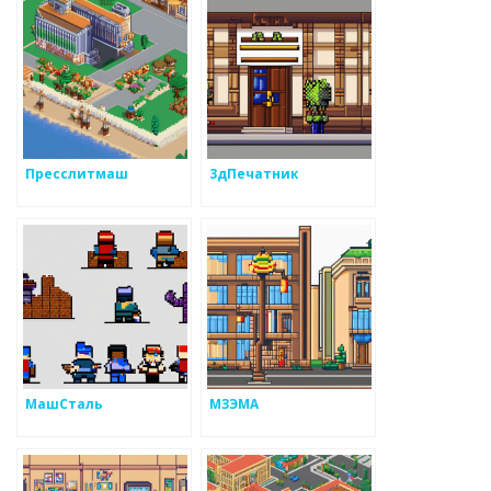
Пресслитмаш
3дПечатник
МашСталь
МЗЭМА