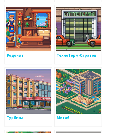
Родонит
ТехноТерм-Саратов
Турбина
Метаб